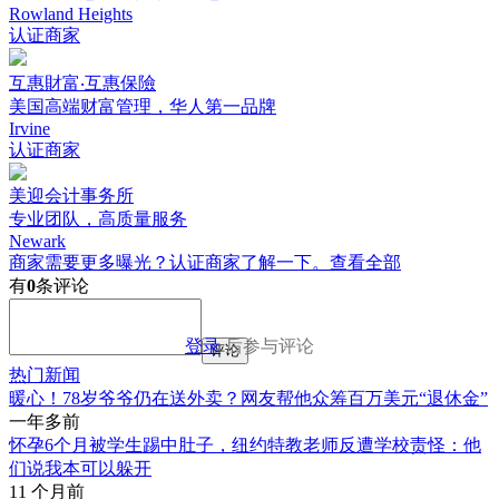
Rowland Heights
认证商家
互惠財富‧互惠保險
美国高端财富管理，华人第一品牌
Irvine
认证商家
美迎会计事务所
专业团队，高质量服务
Newark
商家需要更多曝光？认证商家了解一下。
查看全部
有
0
条评论
登录
后参与评论
评论
热门新闻
暖心！78岁爷爷仍在送外卖？网友帮他众筹百万美元“退休金”
一年多前
怀孕6个月被学生踢中肚子，纽约特教老师反遭学校责怪：他
们说我本可以躲开
11 个月前