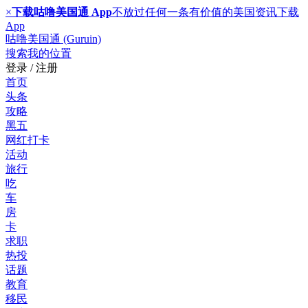
×
下载咕噜美国通 App
不放过任何一条有价值的美国资讯
下载
App
咕噜美国通 (Guruin)
搜索
我的位置
登录 / 注册
首页
头条
攻略
黑五
网红打卡
活动
旅行
吃
车
房
卡
求职
热投
话题
教育
移民