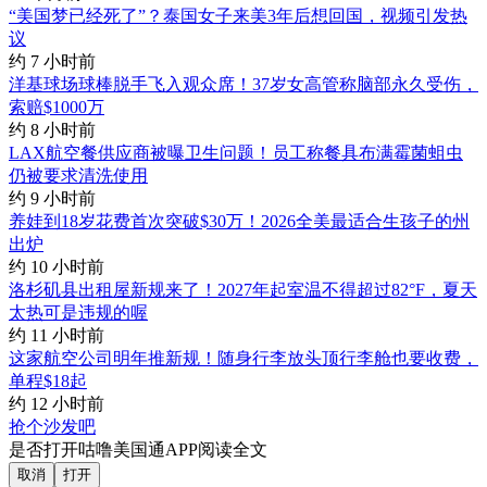
“美国梦已经死了”？泰国女子来美3年后想回国，视频引发热
议
约 7 小时前
洋基球场球棒脱手飞入观众席！37岁女高管称脑部永久受伤，
索赔$1000万
约 8 小时前
LAX航空餐供应商被曝卫生问题！员工称餐具布满霉菌蛆虫
仍被要求清洗使用
约 9 小时前
养娃到18岁花费首次突破$30万！2026全美最适合生孩子的州
出炉
约 10 小时前
洛杉矶县出租屋新规来了！2027年起室温不得超过82°F，夏天
太热可是违规的喔
约 11 小时前
这家航空公司明年推新规！随身行李放头顶行李舱也要收费，
单程$18起
约 12 小时前
抢个沙发吧
是否打开咕噜美国通APP阅读全文
取消
打开