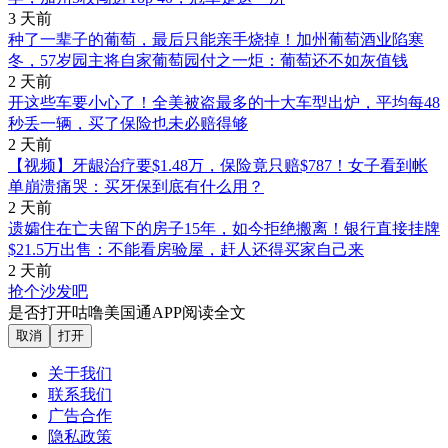
3 天前
种了一辈子的葡萄，最后只能亲手烧掉！加州葡萄酒业陷寒
冬，57岁园主将自家葡萄园付之一炬：葡萄还不如灰值钱
2 天前
开这些车要小心了！全美被盗最多的十大车型出炉，平均每48
秒丢一辆，买了保险也未必赔得够
2 天前
【视频】牙龈治疗要$1.48万，保险竟只赔$787！女子看到帐
单崩溃痛哭：买牙保到底有什么用？
2 天前
遗孀住在亡夫留下的房子15年，如今拒绝搬离！银行直接挂牌
$21.5万出售：不能看房验屋，赶人还得买家自己来
2 天前
抢个沙发吧
是否打开咕噜美国通APP阅读全文
取消
打开
关于我们
联系我们
广告合作
隐私政策