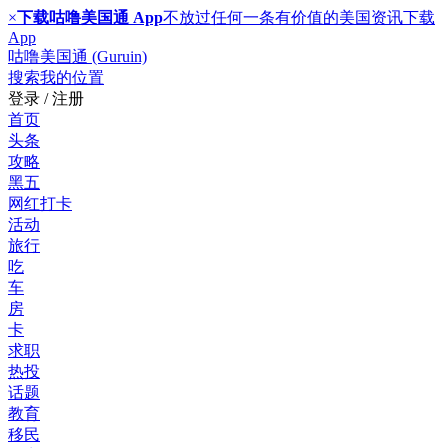
×
下载咕噜美国通 App
不放过任何一条有价值的美国资讯
下载
App
咕噜美国通 (Guruin)
搜索
我的位置
登录 / 注册
首页
头条
攻略
黑五
网红打卡
活动
旅行
吃
车
房
卡
求职
热投
话题
教育
移民