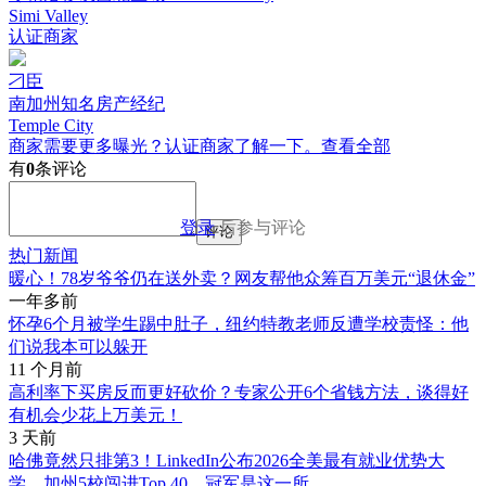
Simi Valley
认证商家
刁臣
南加州知名房产经纪
Temple City
商家需要更多曝光？认证商家了解一下。
查看全部
有
0
条评论
登录
后参与评论
评论
热门新闻
暖心！78岁爷爷仍在送外卖？网友帮他众筹百万美元“退休金”
一年多前
怀孕6个月被学生踢中肚子，纽约特教老师反遭学校责怪：他
们说我本可以躲开
11 个月前
高利率下买房反而更好砍价？专家公开6个省钱方法，谈得好
有机会少花上万美元！
3 天前
哈佛竟然只排第3！LinkedIn公布2026全美最有就业优势大
学，加州5校闯进Top 40，冠军是这一所