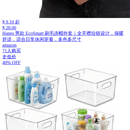
$ 9.10 起
$ 28.00
Hanes 男款 EcoSmart 刷毛连帽外套｜全开襟拉链设计，保暖
舒适，适合日常休闲穿着，多色多尺寸
amazon
71人购买
史低价
40% OFF