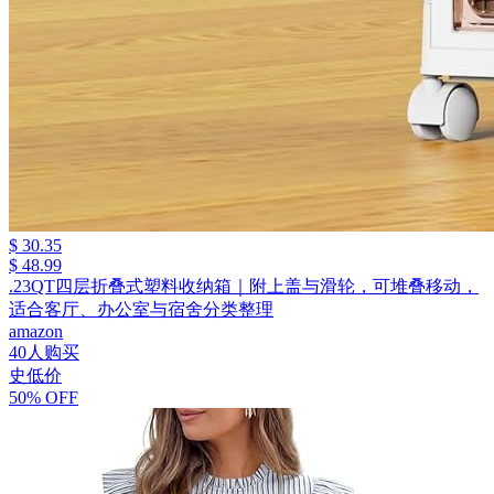
$ 30.35
$ 48.99
.23QT四层折叠式塑料收纳箱｜附上盖与滑轮，可堆叠移动，
适合客厅、办公室与宿舍分类整理
amazon
40人购买
史低价
50% OFF