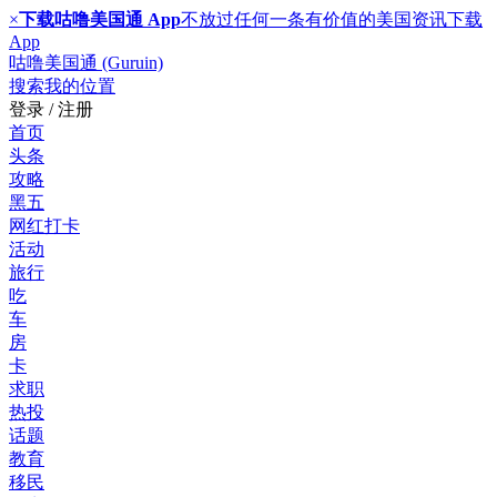
×
下载咕噜美国通 App
不放过任何一条有价值的美国资讯
下载
App
咕噜美国通 (Guruin)
搜索
我的位置
登录 / 注册
首页
头条
攻略
黑五
网红打卡
活动
旅行
吃
车
房
卡
求职
热投
话题
教育
移民