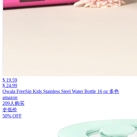
$ 19.59
$ 24.99
Owala FreeSip Kids Stainless Steel Water Bottle 16 oz 多色
amazon
209人购买
史低价
50% OFF