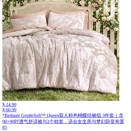
$ 24.99
$ 60.99
*Bedsure GentleSoft™ Queen双人粉色蝴蝶结被组 3件套｜含
90×90吋透气舒适被与2个枕套，适合女生房与梦幻卧室布置
85