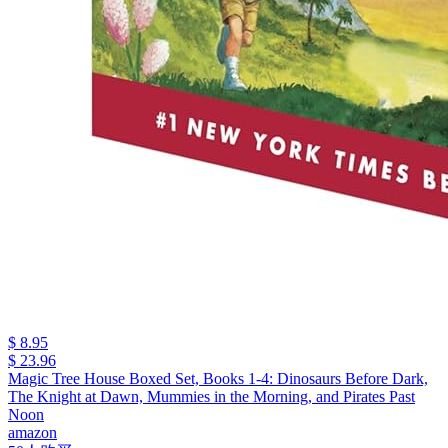
$ 8.95
$ 23.96
Magic Tree House Boxed Set, Books 1-4: Dinosaurs Before Dark,
The Knight at Dawn, Mummies in the Morning, and Pirates Past
Noon
amazon