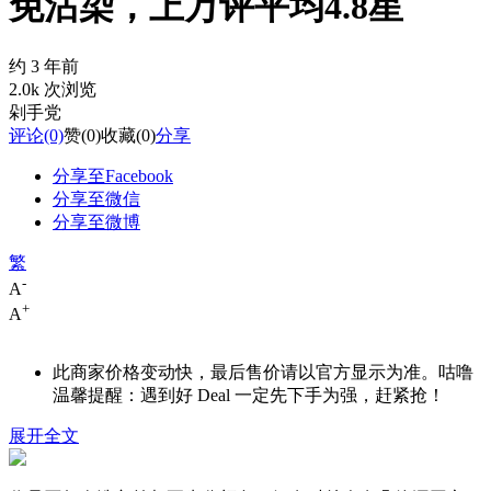
免沾染，上万评平均4.8星
约 3 年前
2.0k 次浏览
剁手党
评论
(0)
赞
(0)
收藏
(0)
分享
分享至Facebook
分享至微信
分享至微博
繁
-
A
+
A
此商家价格变动快，最后售价请以官方显示为准。咕噜
温馨提醒：遇到好 Deal 一定先下手为强，赶紧抢！
展开全文