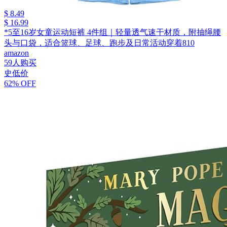
$ 8.49
$ 16.99
*5至16岁女童运动短裤 4件组｜轻量透气速干材质，附抽绳腰
头与口袋，适合篮球、足球、跑步及日常活动穿着810
amazon
59人购买
史低价
62% OFF