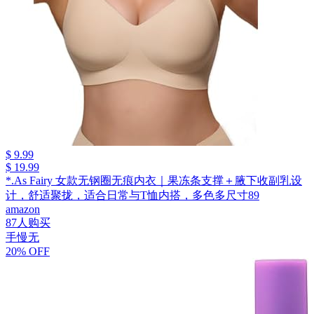
$ 9.99
$ 19.99
*.As Fairy 女款无钢圈无痕内衣｜果冻条支撑＋腋下收副乳设
计，舒适聚拢，适合日常与T恤内搭，多色多尺寸89
amazon
87人购买
手慢无
20% OFF