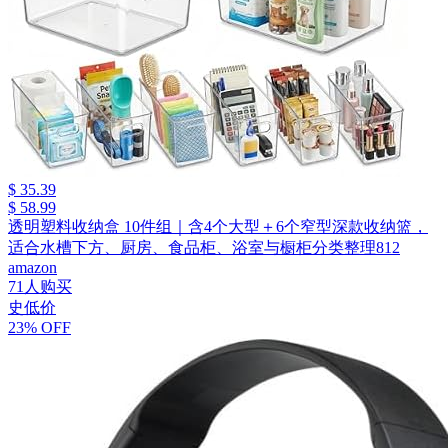
$ 35.39
$ 58.99
透明塑料收纳盒 10件组｜含4个大型＋6个窄型深款收纳篮，
适合水槽下方、厨房、食品柜、浴室与橱柜分类整理812
amazon
71人购买
史低价
23% OFF