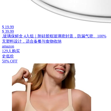
$ 19.99
$ 39.99
.玻璃保鲜盒 4入组｜附硅胶框玻璃密封盖，防漏气密、100%
无塑料设计，适合备餐与食物收纳
amazon
129人购买
史低价
50% OFF