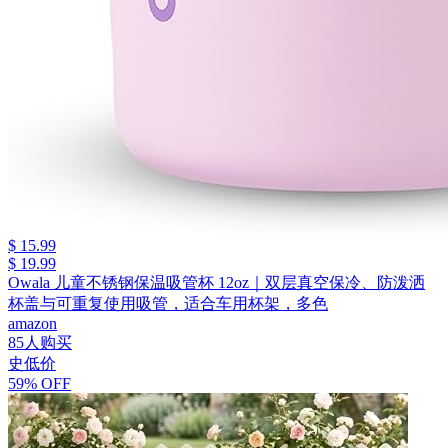
$ 15.99
$ 19.99
Owala 儿童不锈钢保温吸管杯 12oz｜双层真空保冷、防泼洒
杯盖与可重复使用吸管，适合车用杯架，多色
amazon
85人购买
史低价
59% OFF