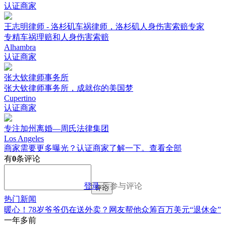
认证商家
王志明律师 - 洛杉矶车祸律师，洛杉矶人身伤害索赔专家
专精车祸理赔和人身伤害索赔
Alhambra
认证商家
张大钦律师事务所
张大钦律师事务所，成就你的美国梦
Cupertino
认证商家
专注加州离婚—周氏法律集团
Los Angeles
商家需要更多曝光？认证商家了解一下。
查看全部
有
0
条评论
登录
后参与评论
评论
热门新闻
暖心！78岁爷爷仍在送外卖？网友帮他众筹百万美元“退休金”
一年多前