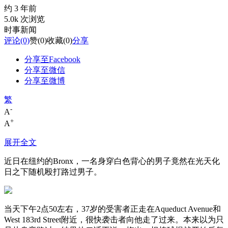
约 3 年前
5.0k 次浏览
时事新闻
评论
(0)
赞
(0)
收藏
(0)
分享
分享至Facebook
分享至微信
分享至微博
繁
-
A
+
A
展开全文
近日在纽约的Bronx，一名身穿白色背心的男子竟然在光天化
日之下随机殴打路过男子。
当天下午2点50左右，37岁的受害者正走在Aqueduct Avenue和
West 183rd Street附近，很快袭击者向他走了过来。本来以为只