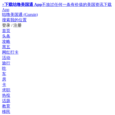
×
下载咕噜美国通 App
不放过任何一条有价值的美国资讯
下载
App
咕噜美国通 (Guruin)
搜索
我的位置
登录 / 注册
首页
头条
攻略
黑五
网红打卡
活动
旅行
吃
车
房
卡
求职
热投
话题
教育
移民