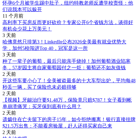
怀孕6个月被学生踢中肚子，纽约特教老师反遭学校责怪：他
们说我本可以躲开
11 个月前
高利率下买房反而更好砍价？专家公开6个省钱方法，谈得好
有机会少花上万美元！
3 天前
哈佛竟然只排第3！LinkedIn公布2026全美最有就业优势大
学，加州5校闯进Top 40，冠军是这一所
3 天前
种了一辈子的葡萄，最后只能亲手烧掉！加州葡萄酒业陷寒
冬，57岁园主将自家葡萄园付之一炬：葡萄还不如灰值钱
2 天前
开这些车要小心了！全美被盗最多的十大车型出炉，平均每48
秒丢一辆，买了保险也未必赔得够
2 天前
【视频】牙龈治疗要$1.48万，保险竟只赔$787！女子看到帐
单崩溃痛哭：买牙保到底有什么用？
2 天前
遗孀住在亡夫留下的房子15年，如今拒绝搬离！银行直接挂牌
$21.5万出售：不能看房验屋，赶人还得买家自己来
2 天前