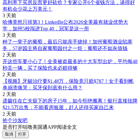
高利率下买房反而更好砍价？专家公开6个省钱方法，谈得好
有机会少花上万美元！
3 天前
哈佛竟然只排第3！LinkedIn公布2026全美最有就业优势大
学，加州5校闯进Top 40，冠军是这一所
3 天前
种了一辈子的葡萄，最后只能亲手烧掉！加州葡萄酒业陷寒
冬，57岁园主将自家葡萄园付之一炬：葡萄还不如灰值钱
2 天前
开这些车要小心了！全美被盗最多的十大车型出炉，平均每48
秒丢一辆，买了保险也未必赔得够
2 天前
【视频】牙龈治疗要$1.48万，保险竟只赔$787！女子看到帐
单崩溃痛哭：买牙保到底有什么用？
2 天前
遗孀住在亡夫留下的房子15年，如今拒绝搬离！银行直接挂牌
$21.5万出售：不能看房验屋，赶人还得买家自己来
2 天前
抢个沙发吧
是否打开咕噜美国通APP阅读全文
取消
打开