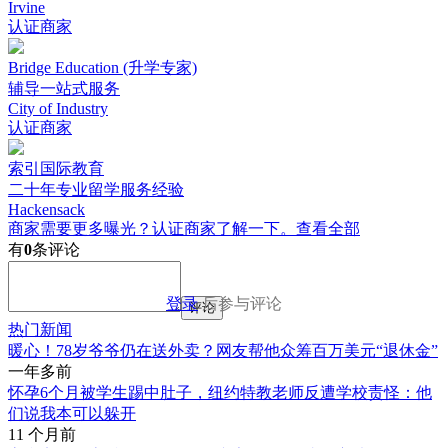
Irvine
认证商家
Bridge Education (升学专家)
辅导一站式服务
City of Industry
认证商家
索引国际教育
二十年专业留学服务经验
Hackensack
商家需要更多曝光？认证商家了解一下。
查看全部
有
0
条评论
登录
后参与评论
评论
热门新闻
暖心！78岁爷爷仍在送外卖？网友帮他众筹百万美元“退休金”
一年多前
怀孕6个月被学生踢中肚子，纽约特教老师反遭学校责怪：他
们说我本可以躲开
11 个月前