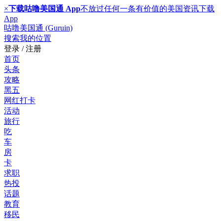
×
下载咕噜美国通 App
不放过任何一条有价值的美国资讯
下载
App
咕噜美国通 (Guruin)
搜索
我的位置
登录 / 注册
首页
头条
攻略
黑五
网红打卡
活动
旅行
吃
车
房
卡
求职
热投
话题
教育
移民