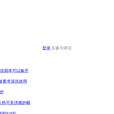
登录
后参与评论
们说我本可以躲开
被要求清洗使用
出炉
天太热可是违规的喔
程$18起