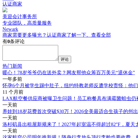
认证商家
美迎会计事务所
专业团队，高质量服务
Newark
商家需要更多曝光？认证商家了解一下。
查看全部
有
0
条评论
评论
热门新闻
暖心！78岁爷爷仍在送外卖？网友帮他众筹百万美元“退休金”
一年多前
怀孕6个月被学生踢中肚子，纽约特教老师反遭学校责怪：他
11 个月前
LAX航空餐供应商被曝卫生问题！员工称餐具布满霉菌蛆虫仍
一天前
养娃到18岁花费首次突破$30万！2026全美最适合生孩子的州
一天前
洛杉矶县出租屋新规来了！2027年起室温不得超过82°F，夏
一天前
这家航空公司明年推新规！随身行李放头顶行李舱也要收费，单