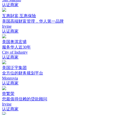
认证商家
互惠財富‧互惠保險
美国高端财富管理，华人第一品牌
Irvine
认证商家
美国奥淇宏盛
服务华人近30年
City of Industry
认证商家
美国泛宇集团
全方位的财务规划平台
Monrovia
认证商家
曾繁荣
您最值得信赖的贷款顾问
Irvine
认证商家