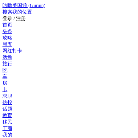
咕噜美国通 (Guruin)
搜索
我的位置
登录 / 注册
首页
头条
攻略
黑五
网红打卡
活动
旅行
吃
车
房
卡
求职
热投
话题
教育
移民
工商
我的