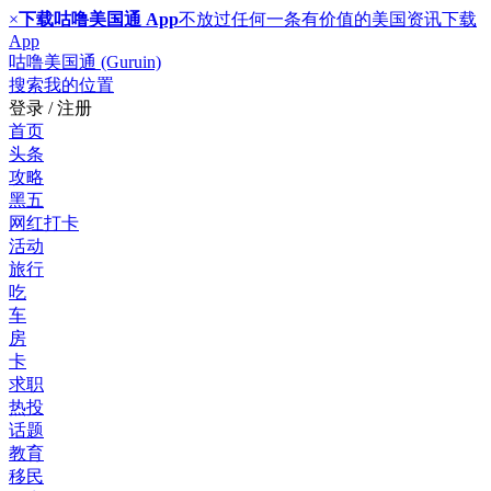
×
下载咕噜美国通 App
不放过任何一条有价值的美国资讯
下载
App
咕噜美国通 (Guruin)
搜索
我的位置
登录 / 注册
首页
头条
攻略
黑五
网红打卡
活动
旅行
吃
车
房
卡
求职
热投
话题
教育
移民