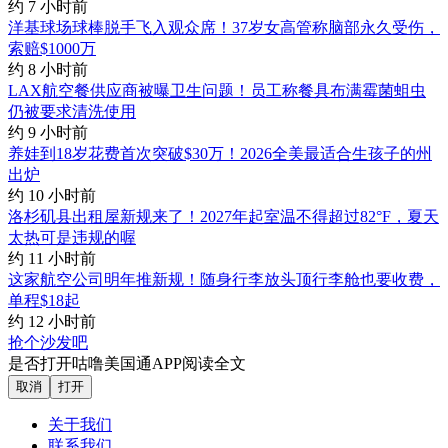
约 7 小时前
洋基球场球棒脱手飞入观众席！37岁女高管称脑部永久受伤，
索赔$1000万
约 8 小时前
LAX航空餐供应商被曝卫生问题！员工称餐具布满霉菌蛆虫
仍被要求清洗使用
约 9 小时前
养娃到18岁花费首次突破$30万！2026全美最适合生孩子的州
出炉
约 10 小时前
洛杉矶县出租屋新规来了！2027年起室温不得超过82°F，夏天
太热可是违规的喔
约 11 小时前
这家航空公司明年推新规！随身行李放头顶行李舱也要收费，
单程$18起
约 12 小时前
抢个沙发吧
是否打开咕噜美国通APP阅读全文
取消
打开
关于我们
联系我们