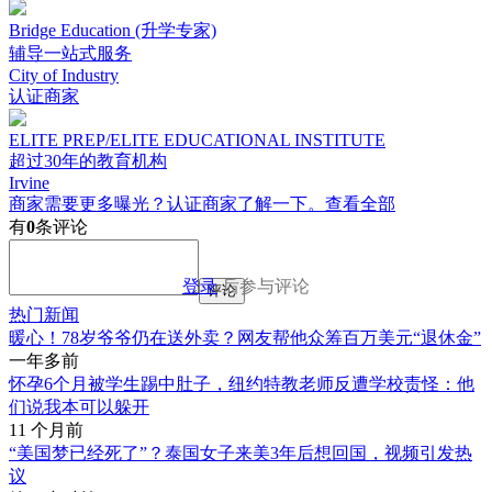
Bridge Education (升学专家)
辅导一站式服务
City of Industry
认证商家
ELITE PREP/ELITE EDUCATIONAL INSTITUTE
超过30年的教育机构
Irvine
商家需要更多曝光？认证商家了解一下。
查看全部
有
0
条评论
登录
后参与评论
评论
热门新闻
暖心！78岁爷爷仍在送外卖？网友帮他众筹百万美元“退休金”
一年多前
怀孕6个月被学生踢中肚子，纽约特教老师反遭学校责怪：他
们说我本可以躲开
11 个月前
“美国梦已经死了”？泰国女子来美3年后想回国，视频引发热
议