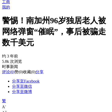
工商
我的
警惕！南加州96岁独居老人被
网络弹窗“催眠”，事后被骗走
数千美元
约 3 年前
5.8k 次浏览
时事新闻
评论
(0)
赞
(0)
收藏
(0)
分享
分享至Facebook
分享至微信
分享至微博
繁
-
A
+