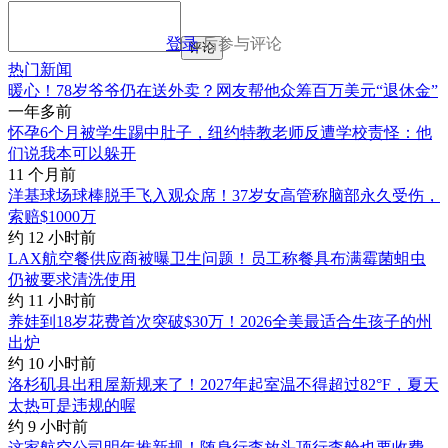
登录
后参与评论
评论
热门新闻
暖心！78岁爷爷仍在送外卖？网友帮他众筹百万美元“退休金”
一年多前
怀孕6个月被学生踢中肚子，纽约特教老师反遭学校责怪：他
们说我本可以躲开
11 个月前
洋基球场球棒脱手飞入观众席！37岁女高管称脑部永久受伤，
索赔$1000万
约 12 小时前
LAX航空餐供应商被曝卫生问题！员工称餐具布满霉菌蛆虫
仍被要求清洗使用
约 11 小时前
养娃到18岁花费首次突破$30万！2026全美最适合生孩子的州
出炉
约 10 小时前
洛杉矶县出租屋新规来了！2027年起室温不得超过82°F，夏天
太热可是违规的喔
约 9 小时前
这家航空公司明年推新规！随身行李放头顶行李舱也要收费，