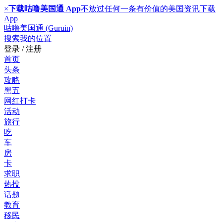
×
下载咕噜美国通 App
不放过任何一条有价值的美国资讯
下载
App
咕噜美国通 (Guruin)
搜索
我的位置
登录 / 注册
首页
头条
攻略
黑五
网红打卡
活动
旅行
吃
车
房
卡
求职
热投
话题
教育
移民