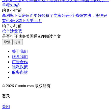
单程$18起
约 8 小时前
高利率下买房反而更好砍价？专家公开6个省钱方法，谈得好
有机会少花上万美元！
约 7 小时前
抢个沙发吧
是否打开咕噜美国通APP阅读全文
取消
打开
关于我们
联系我们
广告合作
隐私政策
服务条款
© 2026 Guruin.com 版权所有
登录
关闭