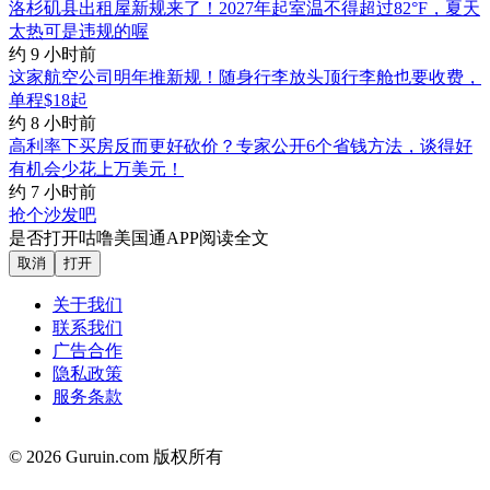
洛杉矶县出租屋新规来了！2027年起室温不得超过82°F，夏天
太热可是违规的喔
约 9 小时前
这家航空公司明年推新规！随身行李放头顶行李舱也要收费，
单程$18起
约 8 小时前
高利率下买房反而更好砍价？专家公开6个省钱方法，谈得好
有机会少花上万美元！
约 7 小时前
抢个沙发吧
是否打开咕噜美国通APP阅读全文
取消
打开
关于我们
联系我们
广告合作
隐私政策
服务条款
© 2026 Guruin.com 版权所有