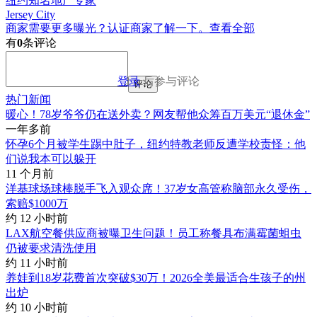
纽约知名地产专家
Jersey City
商家需要更多曝光？认证商家了解一下。
查看全部
有
0
条评论
登录
后参与评论
评论
热门新闻
暖心！78岁爷爷仍在送外卖？网友帮他众筹百万美元“退休金”
一年多前
怀孕6个月被学生踢中肚子，纽约特教老师反遭学校责怪：他
们说我本可以躲开
11 个月前
洋基球场球棒脱手飞入观众席！37岁女高管称脑部永久受伤，
索赔$1000万
约 12 小时前
LAX航空餐供应商被曝卫生问题！员工称餐具布满霉菌蛆虫
仍被要求清洗使用
约 11 小时前
养娃到18岁花费首次突破$30万！2026全美最适合生孩子的州
出炉
约 10 小时前