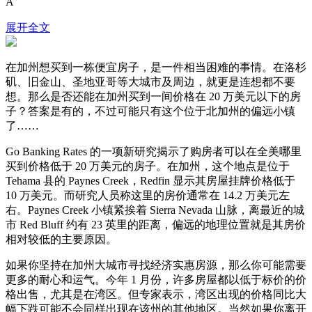
A
展开全文
在加州想买到一栋便宜房子，是一件相当困难的事情。在洛杉
矶、旧金山、圣地亚哥等大城市及周边，就更是连想都不要
想。那么是否还能在加州买到一间价格在 20 万美元以下的房
子？答案是有的，不过可能只有这个位于北加州的偏远小镇
了……
Go Banking Rates 的一项新研究揭示了购房者可以在全美哪里
买到价格低于 20 万美元的房子。在加州，这个地点是位于
Tehama 县的 Paynes Creek，Redfin 显示其房屋挂牌价格低于
10 万美元。而研究人员称这里的房价通常在 14.2 万美元左
右。Paynes Creek 小镇紧挨着 Sierra Nevada 山脉，离最近的城
市 Red Bluff 约有 23 英里的距离，偏远的地理位置就是其房价
相对较低的主要原因。
如果你坚持在加州大城市寻找经济实惠房源，那么你可能需要
更多的耐心和运气。今年 1 月份，许多房屋都以低于标价的价
格出售，尤其是在湾区。但专家表示，湾区出现的价格同比大
幅下跌可能不会同样出现在该州的其他地区。当然如果你离开