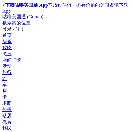
×
下载咕噜美国通 App
不放过任何一条有价值的美国资讯
下载
App
咕噜美国通 (Guruin)
搜索
我的位置
登录 / 注册
首页
头条
攻略
黑五
网红打卡
活动
旅行
吃
车
房
卡
求职
热投
话题
教育
移民