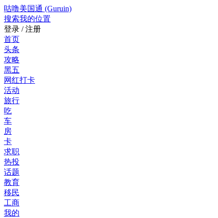
咕噜美国通 (Guruin)
搜索
我的位置
登录 / 注册
首页
头条
攻略
黑五
网红打卡
活动
旅行
吃
车
房
卡
求职
热投
话题
教育
移民
工商
我的