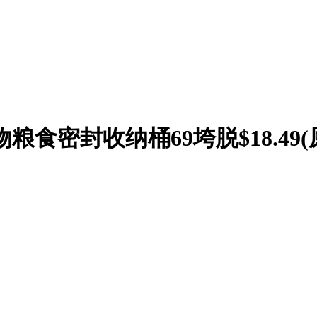
粮食密封收纳桶69垮脱$18.49(