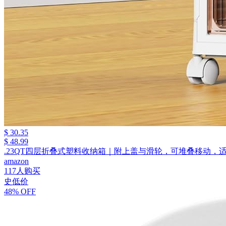
$ 30.35
$ 48.99
.23QT四层折叠式塑料收纳箱｜附上盖与滑轮，可堆叠移动，
amazon
117人购买
史低价
48% OFF