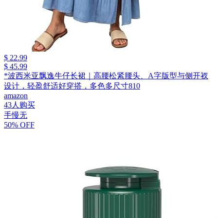
$ 22.99
$ 45.99
*波西米亚飘逸牛仔长裙｜高腰松紧腰头、A字版型与侧开衩
设计，轻盈舒适好穿搭，多色多尺寸810
amazon
43人购买
手慢无
50% OFF