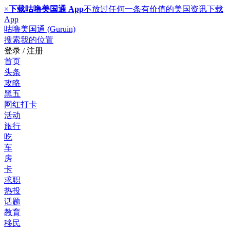
×
下载咕噜美国通 App
不放过任何一条有价值的美国资讯
下载
App
咕噜美国通 (Guruin)
搜索
我的位置
登录 / 注册
首页
头条
攻略
黑五
网红打卡
活动
旅行
吃
车
房
卡
求职
热投
话题
教育
移民