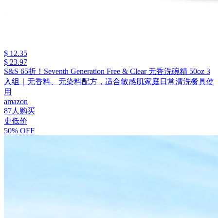
$ 12.35
$ 23.97
S&S 65折！Seventh Generation Free & Clear 无香洗碗精 50oz 3
入组｜无香料、无染料配方，适合敏感肌家庭日常清洗餐具使
用
amazon
87人购买
史低价
50% OFF