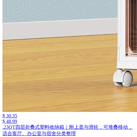
$ 30.35
$ 48.99
.23QT四层折叠式塑料收纳箱｜附上盖与滑轮，可堆叠移动，
适合客厅、办公室与宿舍分类整理