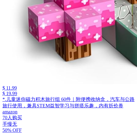
$ 11.99
$ 19.99
*.儿童迷你磁力积木旅行组 60件｜附便携收纳盒，汽车与公路
旅行使用，兼具STEM益智学习与拼搭乐趣，内有折价券
amazon
70人购买
手慢无
50% OFF