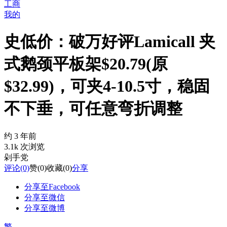
工商
我的
史低价：破万好评Lamicall 夹
式鹅颈平板架$20.79(原
$32.99)，可夹4-10.5寸，稳固
不下垂，可任意弯折调整
约 3 年前
3.1k 次浏览
剁手党
评论
(0)
赞
(0)
收藏
(0)
分享
分享至Facebook
分享至微信
分享至微博
繁