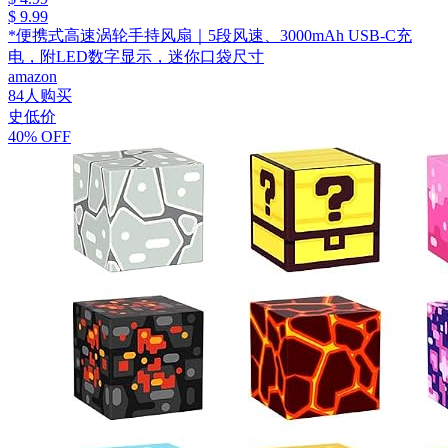
$ 9.99
*便携式高速涡轮手持风扇｜5段风速、3000mAh USB-C充
电，附LED数字显示，迷你口袋尺寸
amazon
84人购买
史低价
40% OFF