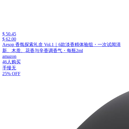
$ 50.45
$ 62.00
Aesop 香氛探索礼盒 Vol.1｜6款淡香精体验组・一次试闻清
新、木质、花香与辛香调香气・每瓶2ml
amazon
46人购买
手慢无
25% OFF