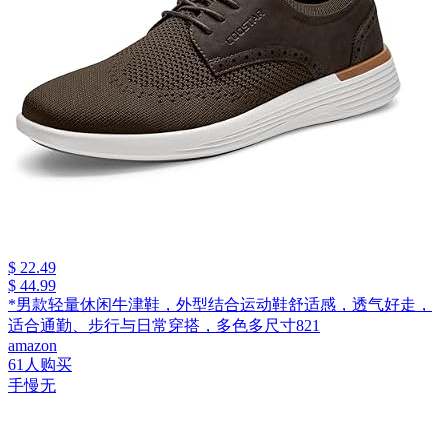
$ 22.49
$ 44.99
*男款轻量休闲牛津鞋，外型结合运动鞋舒适感，透气好走，
适合通勤、步行与日常穿搭，多色多尺寸821
amazon
61人购买
手慢无