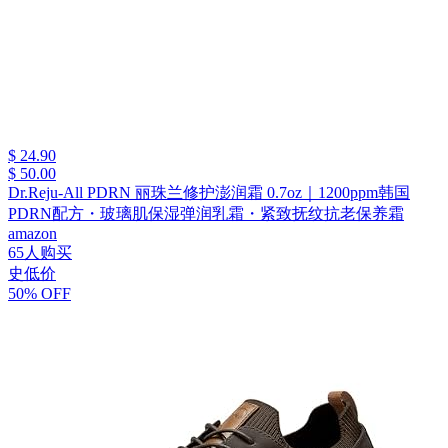
$ 24.90
$ 50.00
Dr.Reju-All PDRN 丽珠兰修护澎润霜 0.7oz｜1200ppm韩国
PDRN配方・玻璃肌保湿弹润乳霜・紧致抚纹抗老保养霜
amazon
65人购买
史低价
50% OFF