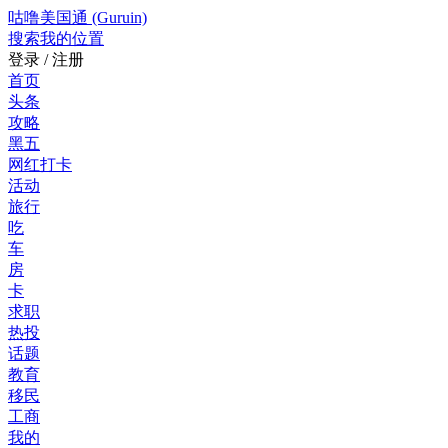
咕噜美国通 (Guruin)
搜索
我的位置
登录 / 注册
首页
头条
攻略
黑五
网红打卡
活动
旅行
吃
车
房
卡
求职
热投
话题
教育
移民
工商
我的