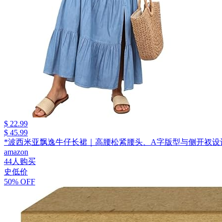
$ 22.99
$ 45.99
*波西米亚飘逸牛仔长裙｜高腰松紧腰头、A字版型与侧开衩设
amazon
44人购买
史低价
50% OFF