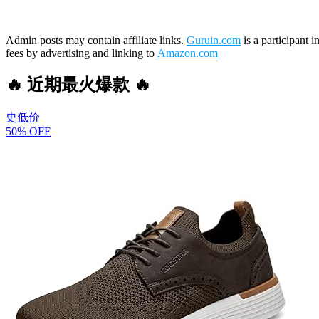
Admin posts may contain affiliate links.
Guruin.com
is a participant 
fees by advertising and linking to
Amazon.com
🔥 近期最火爆款 🔥
史低价
50% OFF