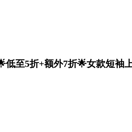
促🌟低至5折+额外7折🌟女款短袖上