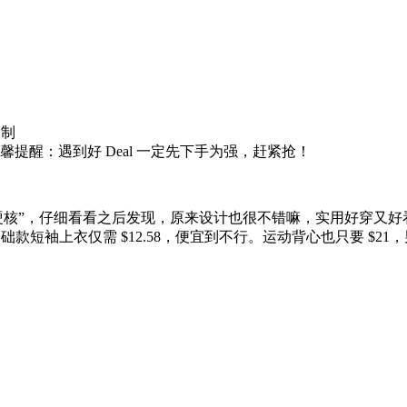
复制
提醒：遇到好 Deal 一定先下手为强，赶紧抢！
很“硬核”，仔细看看之后发现，原来设计也很不错嘛，实用好穿又好看！Un
款短袖上衣仅需 $12.58，便宜到不行。运动背心也只要 $21