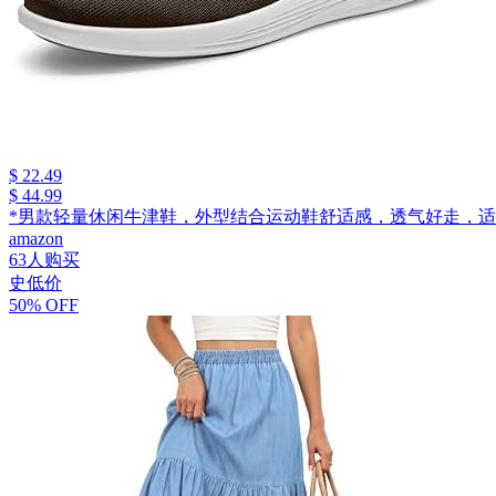
$ 22.49
$ 44.99
*男款轻量休闲牛津鞋，外型结合运动鞋舒适感，透气好走，适
amazon
63人购买
史低价
50% OFF