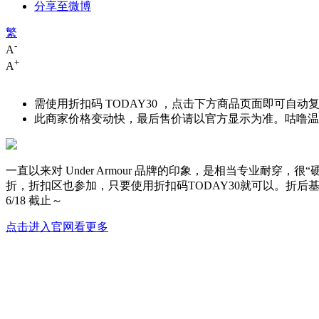
分享至微博
繁
-
A
+
A
需使用折扣码
TODAY30
，点击下方商品页面即可自动
此商家价格变动快，最后售价请以官方显示为准。咕噜温馨
一直以来对 Under Armour 品牌的印象，是相当专业耐穿，
折，折扣区也参加，只要使用折扣码
TODAY30
就可以。折后基础
6/18 截止～
点击进入官网看更多