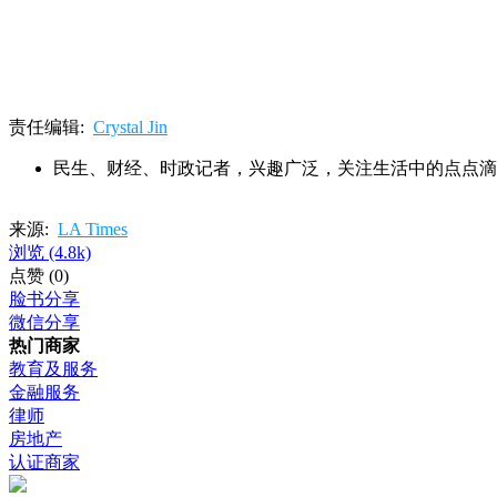
责任编辑:
Crystal Jin
民生、财经、时政记者，兴趣广泛，关注生活中的点点滴
来源:
LA Times
浏览
(4.8k)
点赞
(0)
脸书分享
微信分享
热门商家
教育及服务
金融服务
律师
房地产
认证商家