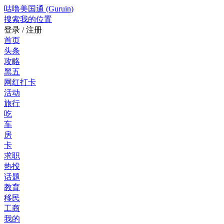
咕噜美国通 (Guruin)
搜索
我的位置
登录 / 注册
首页
头条
攻略
黑五
网红打卡
活动
旅行
吃
车
房
卡
求职
热投
话题
教育
移民
工商
我的