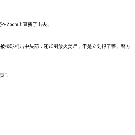
还在Zoom上直播了出去。
的人看到了她被棒球棍击中头部，还试图放火焚尸，于是立刻报了警。警方
责”。