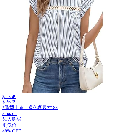
$ 13.49
$ 26.99
*造型上衣，多色多尺寸 88
amazon
51人购买
史低价
48% OFF