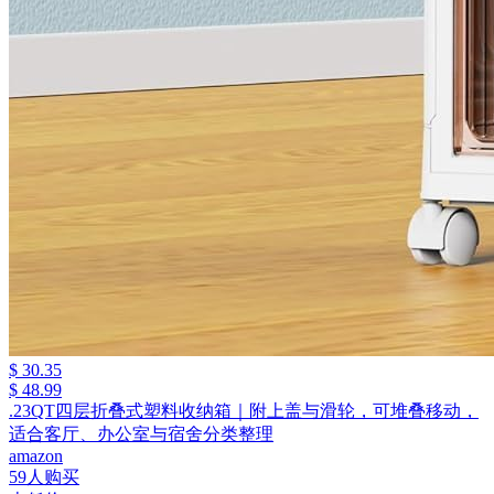
$ 30.35
$ 48.99
.23QT四层折叠式塑料收纳箱｜附上盖与滑轮，可堆叠移动，
适合客厅、办公室与宿舍分类整理
amazon
59人购买