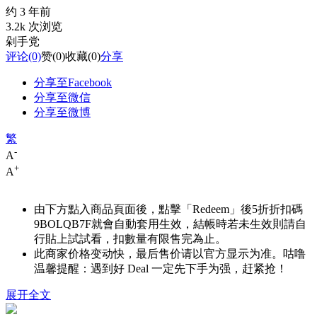
约 3 年前
3.2k 次浏览
剁手党
评论
(0)
赞
(0)
收藏
(0)
分享
分享至Facebook
分享至微信
分享至微博
繁
-
A
+
A
由下方點入商品頁面後，點擊「Redeem」後5折折扣碼
9BOLQB7F
就會自動套用生效，結帳時若未生效則請自
行貼上試試看，扣數量有限售完為止。
此商家价格变动快，最后售价请以官方显示为准。咕噜
温馨提醒：遇到好 Deal 一定先下手为强，赶紧抢！
展开全文