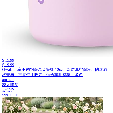
$ 15.99
$ 19.99
Owala 儿童不锈钢保温吸管杯 12oz｜双层真空保冷、防泼洒
杯盖与可重复使用吸管，适合车用杯架，多色
amazon
88人购买
史低价
59% OFF