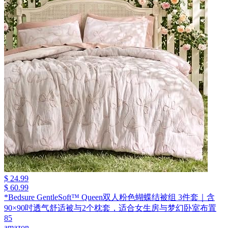
$ 24.99
$ 60.99
*Bedsure GentleSoft™ Queen双人粉色蝴蝶结被组 3件套｜含
90×90吋透气舒适被与2个枕套，适合女生房与梦幻卧室布置
85
amazon