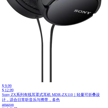
$ 9.99
$ 12.99
Sony ZX系列有线耳罩式耳机 MDR-ZX110｜轻量可折叠设
计，适合日常听音乐与携带，多色
amazon