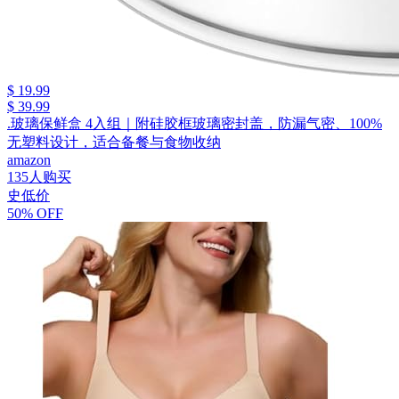
$ 19.99
$ 39.99
.玻璃保鲜盒 4入组｜附硅胶框玻璃密封盖，防漏气密、100%
无塑料设计，适合备餐与食物收纳
amazon
135人购买
史低价
50% OFF