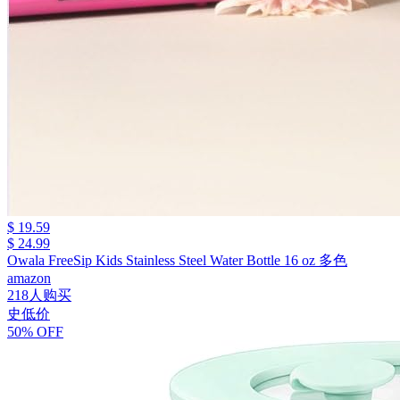
$ 19.59
$ 24.99
Owala FreeSip Kids Stainless Steel Water Bottle 16 oz 多色
amazon
218人购买
史低价
50% OFF