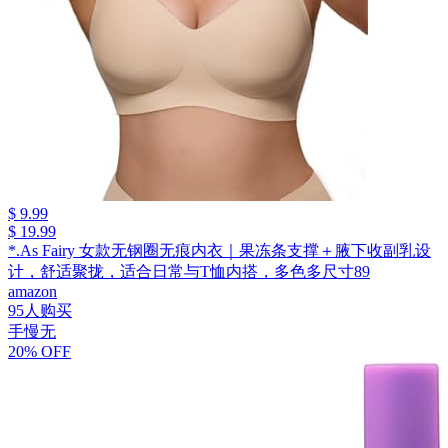
$ 9.99
$ 19.99
*.As Fairy 女款无钢圈无痕内衣｜果冻条支撑＋腋下收副乳设
计，舒适聚拢，适合日常与T恤内搭，多色多尺寸89
amazon
95人购买
手慢无
20% OFF