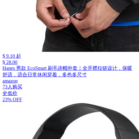
$ 9.10 起
$ 28.00
Hanes 男款 EcoSmart 刷毛连帽外套｜全开襟拉链设计，保暖
舒适，适合日常休闲穿着，多色多尺寸
amazon
73人购买
史低价
23% OFF