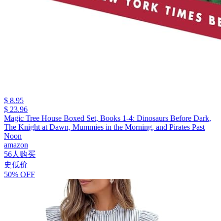
$ 8.95
$ 23.96
Magic Tree House Boxed Set, Books 1-4: Dinosaurs Before Dark,
The Knight at Dawn, Mummies in the Morning, and Pirates Past
Noon
amazon
56人购买
史低价
50% OFF