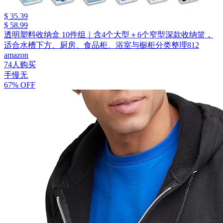
$ 35.39
$ 58.99
透明塑料收纳盒 10件组｜含4个大型＋6个窄型深款收纳篮，
适合水槽下方、厨房、食品柜、浴室与橱柜分类整理812
amazon
74人购买
手慢无
67% OFF