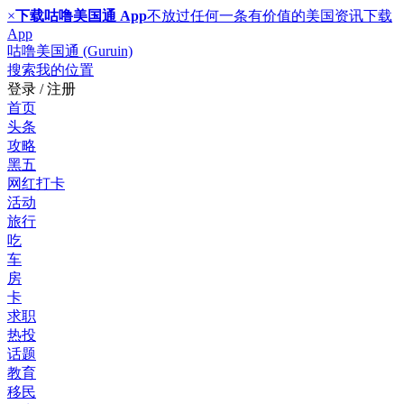
×
下载咕噜美国通 App
不放过任何一条有价值的美国资讯
下载
App
咕噜美国通 (Guruin)
搜索
我的位置
登录 / 注册
首页
头条
攻略
黑五
网红打卡
活动
旅行
吃
车
房
卡
求职
热投
话题
教育
移民