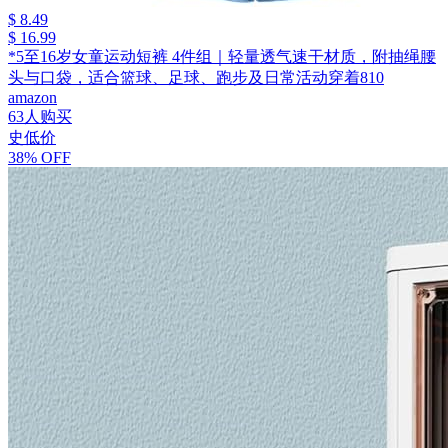
$ 8.49
$ 16.99
*5至16岁女童运动短裤 4件组｜轻量透气速干材质，附抽绳腰
头与口袋，适合篮球、足球、跑步及日常活动穿着810
amazon
63人购买
史低价
38% OFF