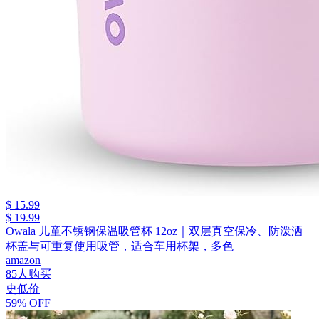
$ 15.99
$ 19.99
Owala 儿童不锈钢保温吸管杯 12oz｜双层真空保冷、防泼洒
杯盖与可重复使用吸管，适合车用杯架，多色
amazon
85人购买
史低价
59% OFF