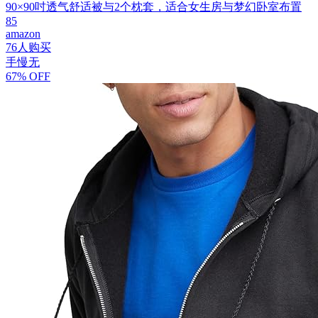
90×90吋透气舒适被与2个枕套，适合女生房与梦幻卧室布置
85
amazon
76人购买
手慢无
67% OFF