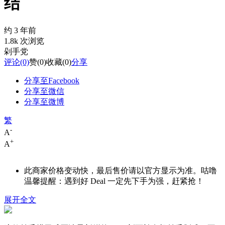
结
约 3 年前
1.8k 次浏览
剁手党
评论
(0)
赞
(0)
收藏
(0)
分享
分享至Facebook
分享至微信
分享至微博
繁
-
A
+
A
此商家价格变动快，最后售价请以官方显示为准。咕噜
温馨提醒：遇到好 Deal 一定先下手为强，赶紧抢！
展开全文