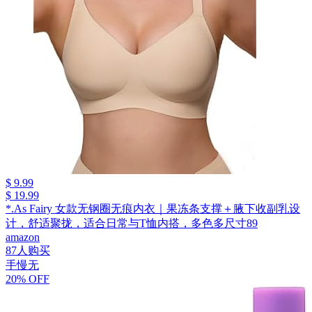
$ 9.99
$ 19.99
*.As Fairy 女款无钢圈无痕内衣｜果冻条支撑＋腋下收副乳设
计，舒适聚拢，适合日常与T恤内搭，多色多尺寸89
amazon
87人购买
手慢无
20% OFF