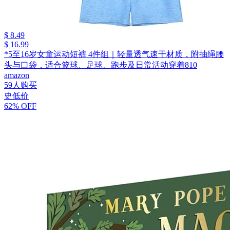
$ 8.49
$ 16.99
*5至16岁女童运动短裤 4件组｜轻量透气速干材质，附抽绳腰
头与口袋，适合篮球、足球、跑步及日常活动穿着810
amazon
59人购买
史低价
62% OFF