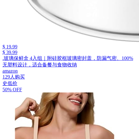
$ 19.99
$ 39.99
.玻璃保鲜盒 4入组｜附硅胶框玻璃密封盖，防漏气密、100%
无塑料设计，适合备餐与食物收纳
amazon
129人购买
史低价
50% OFF