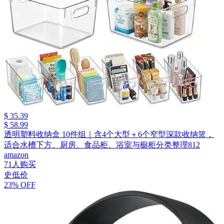
$ 35.39
$ 58.99
透明塑料收纳盒 10件组｜含4个大型＋6个窄型深款收纳篮，
适合水槽下方、厨房、食品柜、浴室与橱柜分类整理812
amazon
71人购买
史低价
23% OFF