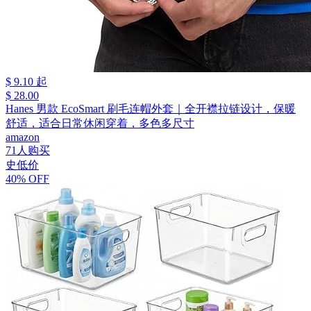
$ 9.10 起
$ 28.00
Hanes 男款 EcoSmart 刷毛连帽外套｜全开襟拉链设计，保暖
舒适，适合日常休闲穿着，多色多尺寸
amazon
71人购买
史低价
40% OFF