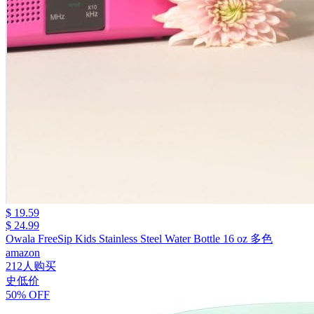
$ 19.59
$ 24.99
Owala FreeSip Kids Stainless Steel Water Bottle 16 oz 多色
amazon
212人购买
史低价
50% OFF