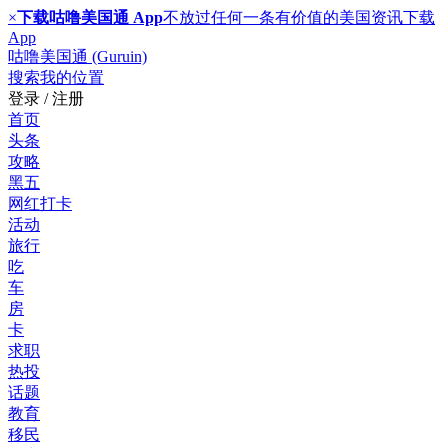
×
下载咕噜美国通 App
不放过任何一条有价值的美国资讯
下载
App
咕噜美国通 (Guruin)
搜索
我的位置
登录 / 注册
首页
头条
攻略
黑五
网红打卡
活动
旅行
吃
车
房
卡
求职
热投
话题
教育
移民