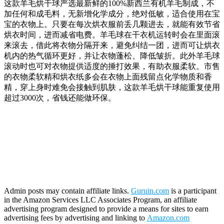
这款羊毛烘干球严选最新鲜的100%新西兰有机羊毛制成，不
加任何和成毛料，无新增化学成分，绝对低敏，适合使用在宝
宝的衣物上。只要在每次烘衣服前丢几颗进去，就能有效节省
烘衣时间，进而减省电费。羊毛球在干衣机运转时会在里面滚
来滚去，借此将衣物分隔开来，避免纠结一团，进而可让烘衣
机内的热气循环更好，并让衣物蓬松、降低皱折。此外羊毛球
滚动时也可对衣物提供适度的捶打效果，有助衣服柔软。市售
的衣物柔软精和烘衣纸多会在衣物上面残留点化学物质和香
精，穿上身时难免会接触到肌肤，这款羊毛烘干球能重复使用
超过3000次，省钱还能做环保。
Admin posts may contain affiliate links.
Guruin.com
is a participant
in the Amazon Services LLC Associates Program, an affiliate
advertising program designed to provide a means for sites to earn
advertising fees by advertising and linking to
Amazon.com