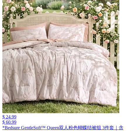
$ 24.99
$ 60.99
*Bedsure GentleSoft™ Queen双人粉色蝴蝶结被组 3件套｜含