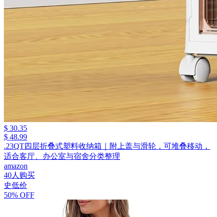
$ 30.35
$ 48.99
.23QT四层折叠式塑料收纳箱｜附上盖与滑轮，可堆叠移动，
适合客厅、办公室与宿舍分类整理
amazon
40人购买
史低价
50% OFF