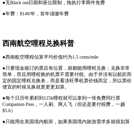
●无Black out日期和座位限制，拖执行李两件免费
●年费：$149/年，首年须缴年费
西南航空哩程兑换科普
●西南航空哩程估算平均价值约为1.5 cents/mile
●只要现金能订的票且有位置，就都能用哩程兑换；兑换非常
简单，而且用哩程换的机票不需要付税。由于并没有以航距而
定的固定哩程兑换表，而是看淡旺季机票价钱而定，所以票价
便宜的时候兑换就更更更划算。
●每个日历年累积到125k哩程就可以拿到一张免费同行票
Companion Pass，一人刷、两人飞（但还是要付税费，一趟
$5.6）
●只能用在美国境内航班，如果美国境内旅游需求多就很划算