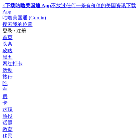
×
下载咕噜美国通 App
不放过任何一条有价值的美国资讯
下载
App
咕噜美国通 (Guruin)
搜索
我的位置
登录 / 注册
首页
头条
攻略
黑五
网红打卡
活动
旅行
吃
车
房
卡
求职
热投
话题
教育
移民