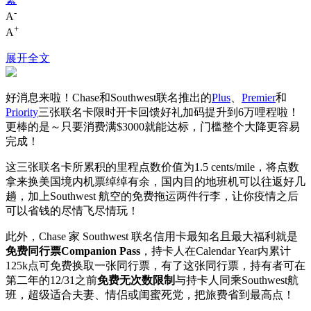
-
A
+
A
展开全文
好消息来啦！Chase和Southwest联名推出的
Plus
、
Premier
和
Priority
三张联名卡限时开卡回馈好礼加码提升到6万哩程啦！
更棒的是～只要消费满$3000就能达标，门槛整个大降更容易
完成！
这三张联名卡所累积的里程点数价值为1.5 cents/mile，将点数
拿来换美国境内机票绰绰有余，国内目的地班机可以往返好几
趟，加上Southwest 航空的免费拖运两件行李，让你疫情之后
可以省钱的尽情飞尽情玩！
此外，Chase 家 Southwest 联名信用卡最知名且最大福利就是
免费同行票Companion Pass
，持卡人在Calendar Year内累计
125k点可免费换取一张同行票，有了这张同行票，持有者可在
第二年的12/31之前
免费无次数限制
与持卡人同乘Southwest航
班，超级适合夫妻、情侣或闺蜜死党，把旅费省到最高点！