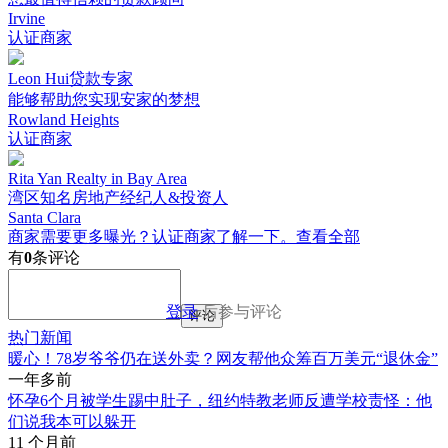
Irvine
认证商家
Leon Hui贷款专家
能够帮助您实现安家的梦想
Rowland Heights
认证商家
Rita Yan Realty in Bay Area
湾区知名房地产经纪人&投资人
Santa Clara
商家需要更多曝光？认证商家了解一下。
查看全部
有
0
条评论
登录
后参与评论
评论
热门新闻
暖心！78岁爷爷仍在送外卖？网友帮他众筹百万美元“退休金”
一年多前
怀孕6个月被学生踢中肚子，纽约特教老师反遭学校责怪：他
们说我本可以躲开
11 个月前