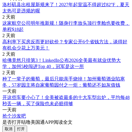
洛杉矶县出租屋新规来了！2027年起室温不得超过82°F，夏天
太热可是违规的喔
2 天前
这家航空公司明年推新规！随身行李放头顶行李舱也要收费，
单程$18起
2 天前
高利率下买房反而更好砍价？专家公开6个省钱方法，谈得好
有机会少花上万美元！
2 天前
哈佛竟然只排第3！LinkedIn公布2026全美最有就业优势大
学，加州5校闯进Top 40，冠军是这一所
2 天前
种了一辈子的葡萄，最后只能亲手烧掉！加州葡萄酒业陷寒
冬，57岁园主将自家葡萄园付之一炬：葡萄还不如灰值钱
一天前
开这些车要小心了！全美被盗最多的十大车型出炉，平均每48
秒丢一辆，买了保险也未必赔得够
一天前
抢个沙发吧
是否打开咕噜美国通APP阅读全文
取消
打开