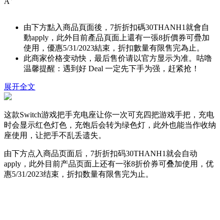
A
由下方點入商品頁面後，7折折扣碼
30THANH1
就會自
動apply，此外目前產品頁面上還有一張8折價券可疊加
使用，優惠5/31/2023結束，折扣數量有限售完為止。
此商家价格变动快，最后售价请以官方显示为准。咕噜
温馨提醒：遇到好 Deal 一定先下手为强，赶紧抢！
展开全文
这款Switch游戏把手充电座让你一次可充四把游戏手把，充电
时会显示红色灯色，充饱后会转为绿色灯，此外也能当作收纳
座使用，让把手不乱丢遗失。
由下方点入商品页面后，7折折扣码
30THANH1
就会自动
apply，此外目前产品页面上还有一张8折价券可叠加使用，优
惠5/31/2023结束，折扣数量有限售完为止。