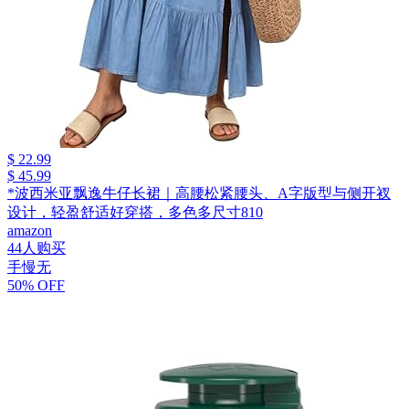
$ 22.99
$ 45.99
*波西米亚飘逸牛仔长裙｜高腰松紧腰头、A字版型与侧开衩
设计，轻盈舒适好穿搭，多色多尺寸810
amazon
44人购买
手慢无
50% OFF