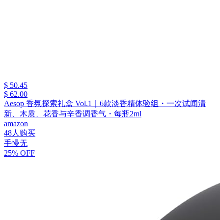
$ 50.45
$ 62.00
Aesop 香氛探索礼盒 Vol.1｜6款淡香精体验组・一次试闻清
新、木质、花香与辛香调香气・每瓶2ml
amazon
48人购买
手慢无
25% OFF