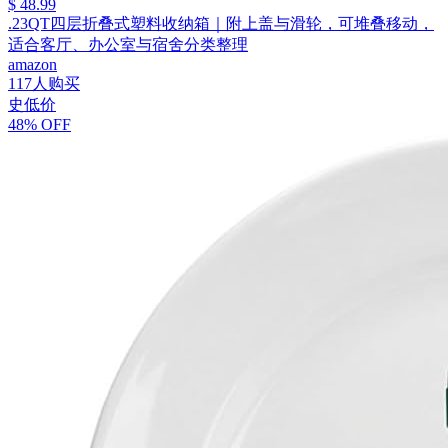
$ 48.99
.23QT四层折叠式塑料收纳箱｜附上盖与滑轮，可堆叠移动，
适合客厅、办公室与宿舍分类整理
amazon
117人购买
史低价
48% OFF