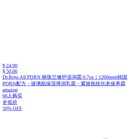
$ 24.90
$ 50.00
Dr.Reju-All PDRN 丽珠兰修护澎润霜 0.7oz｜1200ppm韩国
PDRN配方・玻璃肌保湿弹润乳霜・紧致抚纹抗老保养霜
amazon
66人购买
史低价
50% OFF