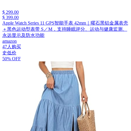
$ 299.00
$ 399.00
Apple Watch Series 11 GPS智能手表 42mm｜曜石黑铝金属表壳
＋黑色运动型表带 S／M，支持睡眠评分、运动与健康监测、
永远显示及防水功能
amazon
47人购买
史低价
50% OFF