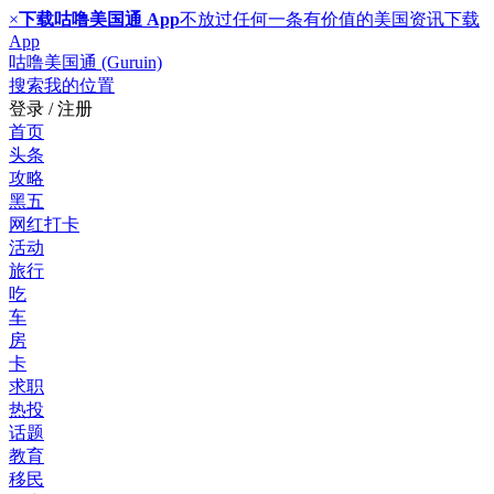
×
下载咕噜美国通 App
不放过任何一条有价值的美国资讯
下载
App
咕噜美国通 (Guruin)
搜索
我的位置
登录 / 注册
首页
头条
攻略
黑五
网红打卡
活动
旅行
吃
车
房
卡
求职
热投
话题
教育
移民