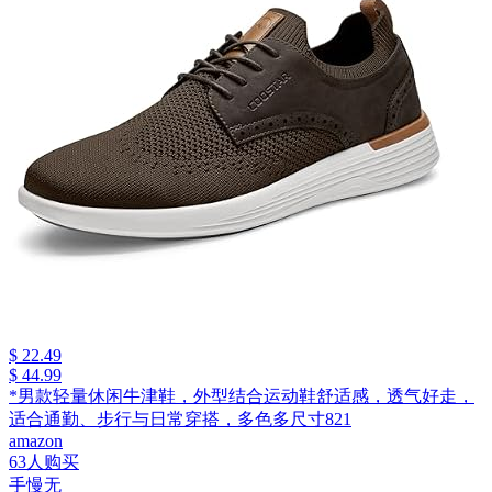
$ 22.49
$ 44.99
*男款轻量休闲牛津鞋，外型结合运动鞋舒适感，透气好走，
适合通勤、步行与日常穿搭，多色多尺寸821
amazon
63人购买
手慢无