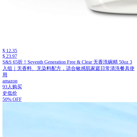
$ 12.35
$ 23.97
S&S 65折！Seventh Generation Free & Clear 无香洗碗精 50oz 3
入组｜无香料、无染料配方，适合敏感肌家庭日常清洗餐具使
用
amazon
93人购买
史低价
50% OFF