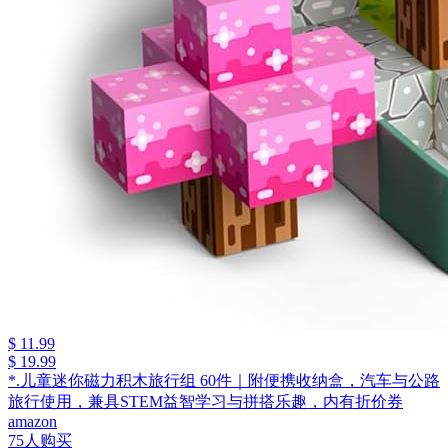
$ 11.99
$ 19.99
*.儿童迷你磁力积木旅行组 60件｜附便携收纳盒，汽车与公路
旅行使用，兼具STEM益智学习与拼搭乐趣，内有折价券
amazon
75人购买