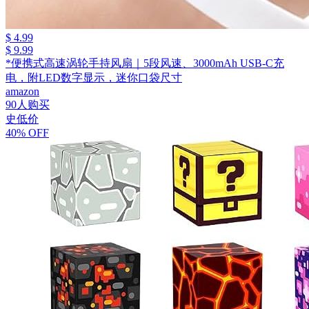
$ 4.99
$ 9.99
*便携式高速涡轮手持风扇｜5段风速、3000mAh USB-C充
电，附LED数字显示，迷你口袋尺寸
amazon
90人购买
史低价
40% OFF