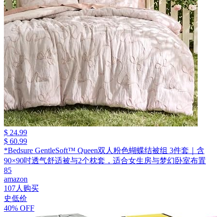
$ 24.99
$ 60.99
*Bedsure GentleSoft™ Queen双人粉色蝴蝶结被组 3件套｜含
90×90吋透气舒适被与2个枕套，适合女生房与梦幻卧室布置
85
amazon
107人购买
史低价
40% OFF