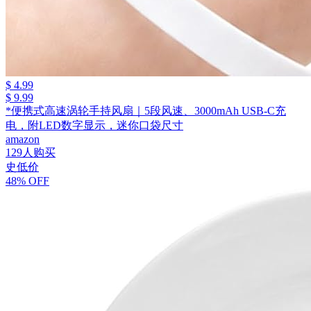
$ 4.99
$ 9.99
*便携式高速涡轮手持风扇｜5段风速、3000mAh USB-C充
电，附LED数字显示，迷你口袋尺寸
amazon
129人购买
史低价
48% OFF