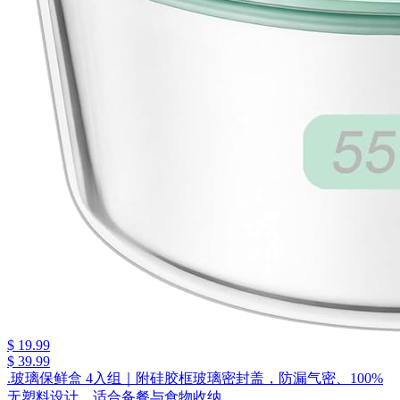
$ 19.99
$ 39.99
.玻璃保鲜盒 4入组｜附硅胶框玻璃密封盖，防漏气密、100%
无塑料设计，适合备餐与食物收纳