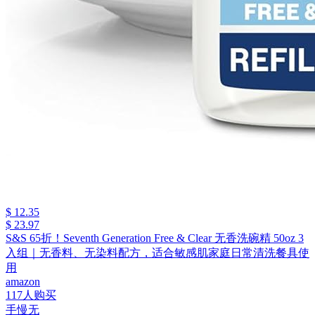
$ 12.35
$ 23.97
S&S 65折！Seventh Generation Free & Clear 无香洗碗精 50oz 3
入组｜无香料、无染料配方，适合敏感肌家庭日常清洗餐具使
用
amazon
117人购买
手慢无