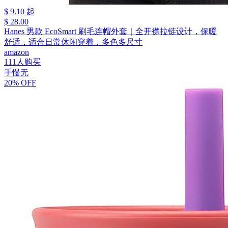
$ 9.10 起
$ 28.00
Hanes 男款 EcoSmart 刷毛连帽外套｜全开襟拉链设计，保暖
舒适，适合日常休闲穿着，多色多尺寸
amazon
111人购买
手慢无
20% OFF