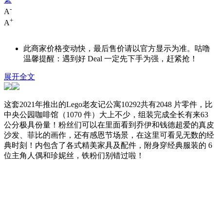
-
A
+
A
此商家价格变动快，最后售价请以官方显示为准。咕噜
温馨提醒：遇到好 Deal 一定先下手为强，赶紧抢！
展开全文
这套2021年推出的Lego老友记公寓10292共有2048 片零件，比
中央公园咖啡馆（1070 件）大上不少，组装完成全长有来63
公分极具份量！粉丝们可以在里面看到乔伊和钱德超爱的真皮
沙发、菲比的画作，还有感恩节场景，在这里可看见无数的经
典时刻！内包含了各式精美家具及配件，附身穿经典服装的 6
位主角人偶和珍妮丝，铁粉们别错过啦！