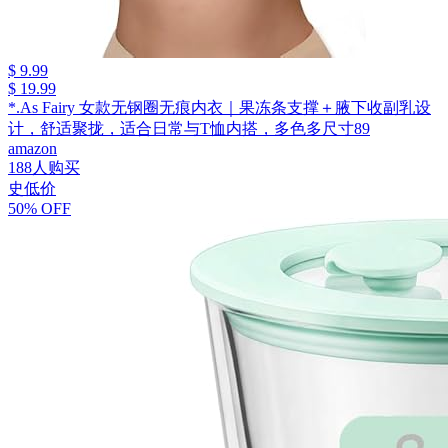
$ 9.99
$ 19.99
*.As Fairy 女款无钢圈无痕内衣｜果冻条支撑＋腋下收副乳设
计，舒适聚拢，适合日常与T恤内搭，多色多尺寸89
amazon
188人购买
史低价
50% OFF