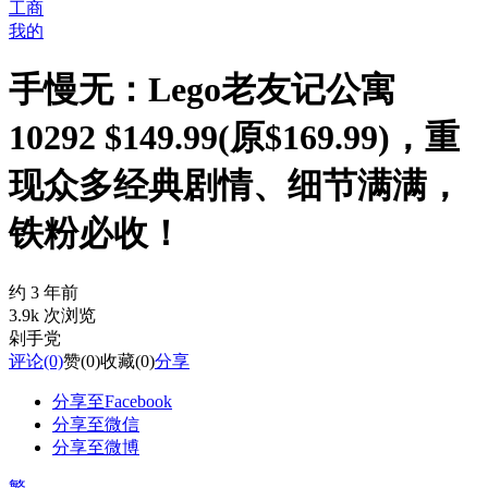
工商
我的
手慢无：Lego老友记公寓
10292 $149.99(原$169.99)，重
现众多经典剧情、细节满满，
铁粉必收！
约 3 年前
3.9k 次浏览
剁手党
评论
(0)
赞
(0)
收藏
(0)
分享
分享至Facebook
分享至微信
分享至微博
繁