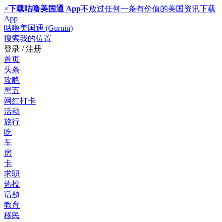
×
下载咕噜美国通 App
不放过任何一条有价值的美国资讯
下载
App
咕噜美国通 (Guruin)
搜索
我的位置
登录 / 注册
首页
头条
攻略
黑五
网红打卡
活动
旅行
吃
车
房
卡
求职
热投
话题
教育
移民