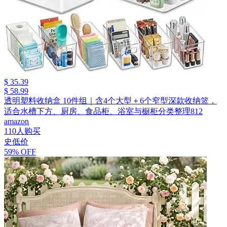
$ 35.39
$ 58.99
透明塑料收纳盒 10件组｜含4个大型＋6个窄型深款收纳篮，
适合水槽下方、厨房、食品柜、浴室与橱柜分类整理812
amazon
110人购买
史低价
59% OFF