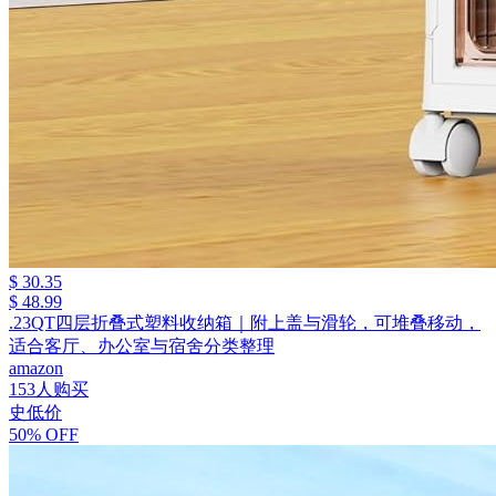
$ 30.35
$ 48.99
.23QT四层折叠式塑料收纳箱｜附上盖与滑轮，可堆叠移动，
适合客厅、办公室与宿舍分类整理
amazon
153人购买
史低价
50% OFF