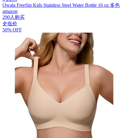
Owala FreeSip Kids Stainless Steel Water Bottle 16 oz 多色
amazon
290人购买
史低价
50% OFF