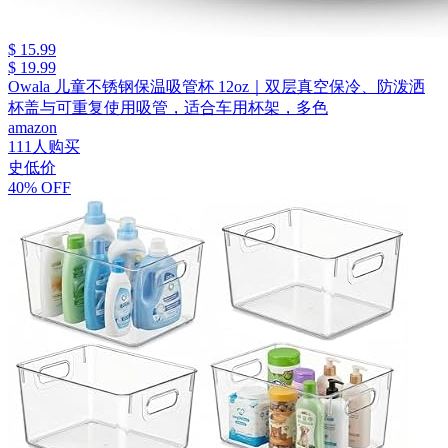
$ 15.99
$ 19.99
Owala 儿童不锈钢保温吸管杯 12oz｜双层真空保冷、防泼洒
杯盖与可重复使用吸管，适合车用杯架，多色
amazon
111人购买
史低价
40% OFF