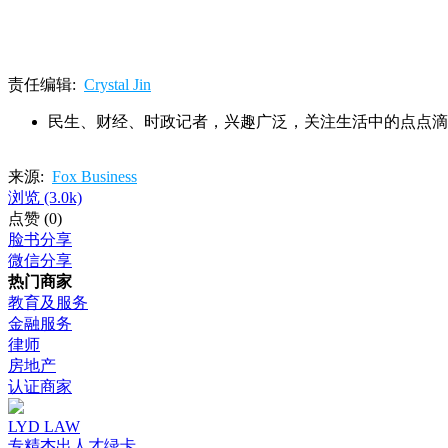
责任编辑:
Crystal Jin
民生、财经、时政记者，兴趣广泛，关注生活中的点点滴
来源:
Fox Business
浏览
(3.0k)
点赞
(0)
脸书分享
微信分享
热门商家
教育及服务
金融服务
律师
房地产
认证商家
LYD LAW
专精杰出人才绿卡