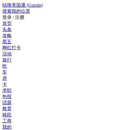
咕噜美国通 (Guruin)
搜索
我的位置
登录 / 注册
首页
头条
攻略
黑五
网红打卡
活动
旅行
吃
车
房
卡
求职
热投
话题
教育
移民
工商
我的