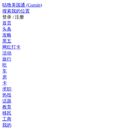
咕噜美国通 (Guruin)
搜索
我的位置
登录 / 注册
首页
头条
攻略
黑五
网红打卡
活动
旅行
吃
车
房
卡
求职
热投
话题
教育
移民
工商
我的