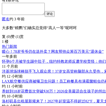
有
1
条评论
评论
匿名
约 3 年前
大多数“精鹦”们确实总觉得“高人一等”呢呵呵
复 (
0
)
赞 (1)
赏
1 楼
热门新闻
暖心！78岁爷爷仍在送外卖？网友帮他众筹百万美元“退休金”
一年多前
怀孕6个月被学生踢中肚子，纽约特教老师反遭学校责怪：他
11 个月前
洋基球场球棒脱手飞入观众席！37岁女高管称脑部永久受伤，索赔
约 12 小时前
LAX航空餐供应商被曝卫生问题！员工称餐具布满霉菌蛆虫仍
约 11 小时前
养娃到18岁花费首次突破$30万！2026全美最适合生孩子的州
约 10 小时前
洛杉矶县出租屋新规来了！2027年起室温不得超过82°F，夏