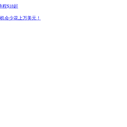
程$18起
有机会少花上万美元！