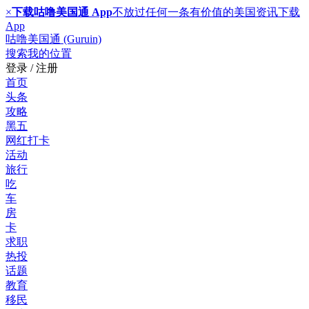
×
下载咕噜美国通 App
不放过任何一条有价值的美国资讯
下载
App
咕噜美国通 (Guruin)
搜索
我的位置
登录 / 注册
首页
头条
攻略
黑五
网红打卡
活动
旅行
吃
车
房
卡
求职
热投
话题
教育
移民