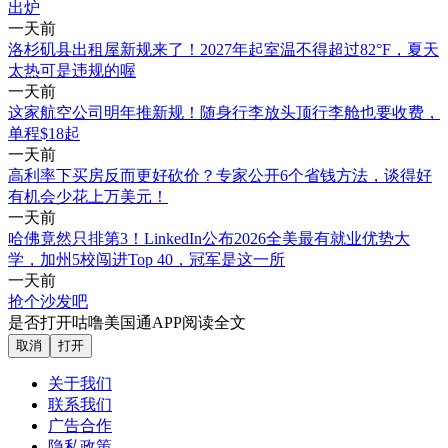
出炉
一天前
洛杉矶县出租屋新规来了！2027年起室温不得超过82°F，夏天
太热可是违规的喔
一天前
这家航空公司明年推新规！随身行李放头顶行李舱也要收费，
单程$18起
一天前
高利率下买房反而更好砍价？专家公开6个省钱方法，谈得好
有机会少花上万美元！
一天前
哈佛竟然只排第3！LinkedIn公布2026全美最有就业优势大
学，加州5校闯进Top 40，冠军是这一所
一天前
抢个沙发吧
是否打开咕噜美国通APP阅读全文
取消
打开
关于我们
联系我们
广告合作
隐私政策