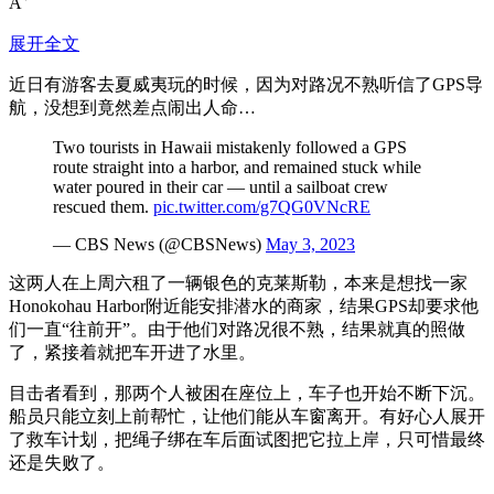
A
展开全文
近日有游客去夏威夷玩的时候，因为对路况不熟听信了GPS导
航，没想到竟然差点闹出人命…
Two tourists in Hawaii mistakenly followed a GPS
route straight into a harbor, and remained stuck while
water poured in their car — until a sailboat crew
rescued them.
pic.twitter.com/g7QG0VNcRE
— CBS News (@CBSNews)
May 3, 2023
这两人在上周六租了一辆银色的克莱斯勒，本来是想找一家
Honokohau Harbor附近能安排潜水的商家，结果GPS却要求他
们一直“往前开”。由于他们对路况很不熟，结果就真的照做
了，紧接着就把车开进了水里。
目击者看到，那两个人被困在座位上，车子也开始不断下沉。
船员只能立刻上前帮忙，让他们能从车窗离开。有好心人展开
了救车计划，把绳子绑在车后面试图把它拉上岸，只可惜最终
还是失败了。