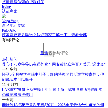
您最值得信赖的贷款顾问
Irvine
认证商家
Yoga Yang
湾区地产专家
Palo Alto
商家需要更多曝光？认证商家了解一下。
查看全部
有
0
条评论
登录
后参与评论
评论
热门新闻
暖心！78岁爷爷仍在送外卖？网友帮他众筹百万美元“退休金”
一年多前
怀孕6个月被学生踢中肚子，纽约特教老师反遭学校责怪：他
们说我本可以躲开
11 个月前
LAX航空餐供应商被曝卫生问题！员工称餐具布满霉菌蛆虫
仍被要求清洗使用
一天前
养娃到18岁花费首次突破$30万！2026全美最适合生孩子的州