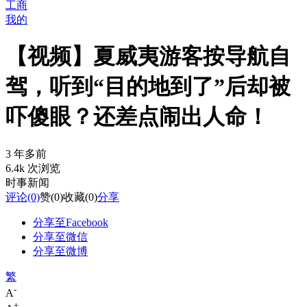
工商
我的
【视频】夏威夷游客按导航自
驾，听到“目的地到了”后却被
吓傻眼？还差点闹出人命！
3 年多前
6.4k 次浏览
时事新闻
评论
(0)
赞
(0)
收藏
(0)
分享
分享至Facebook
分享至微信
分享至微博
繁
-
A
+