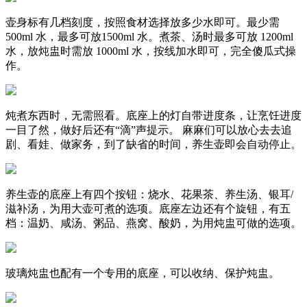
壶身标有几档刻度，按照食材选择放多少水即可。最少需
500ml 水，最多可放1500ml 水。煮茶、汤时最多可放 1200ml
水，放炖盅时需放 1000ml 水，按线加水即可，完全傻瓜式操
作。
炖煮东西时，无需照看。底座上的灯自带进度条，让烹饪进度
一目了然，做好后还有“滴”声提示。 麻麻们可以放心去去追
剧、看娃、做家务，到了缺省的时间，养生壶即会自动停止。
养生壶的底座上有四个按钮：烧水、花果茶、养生汤、银耳/
滋补汤，为用大壶可煮的选项。底座左边还有个旋钮，有五
档：温奶、咸汤、粥品、燕窝、酸奶，为用炖盅可做的选项。
玻璃炖盅也配有一个专用的底座，可以收纳、保护炖盅。