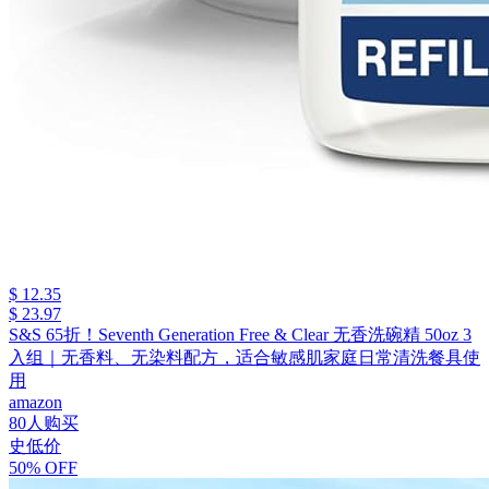
$ 12.35
$ 23.97
S&S 65折！Seventh Generation Free & Clear 无香洗碗精 50oz 3
入组｜无香料、无染料配方，适合敏感肌家庭日常清洗餐具使
用
amazon
80人购买
史低价
50% OFF