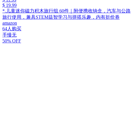
$ 19.99
*.儿童迷你磁力积木旅行组 60件｜附便携收纳盒，汽车与公路
旅行使用，兼具STEM益智学习与拼搭乐趣，内有折价券
amazon
64人购买
手慢无
50% OFF