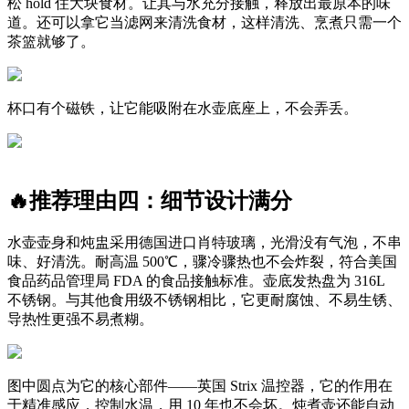
松 hold 住大块食材。让其与水充分接触，释放出最原本的味
道。还可以拿它当滤网来清洗食材，这样清洗、烹煮只需一个
茶篮就够了。
杯口有个磁铁，让它能吸附在水壶底座上，不会弄丢。
🔥推荐理由四：细节设计满分
水壶壶身和炖盅采用德国进口肖特玻璃，光滑没有气泡，不串
味、好清洗。耐高温 500℃，骤冷骤热也不会炸裂，符合美国
食品药品管理局 FDA 的食品接触标准。壶底发热盘为 316L
不锈钢。与其他食用级不锈钢相比，它更耐腐蚀、不易生锈、
导热性更强不易煮糊。
图中圆点为它的核心部件——英国 Strix 温控器，它的作用在
于精准感应，控制水温，用 10 年也不会坏。炖煮壶还能自动