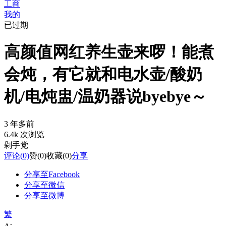
工商
我的
已过期
高颜值网红养生壶来啰！能煮
会炖，有它就和电水壶/酸奶
机/电炖盅/温奶器说byebye～
3 年多前
6.4k 次浏览
剁手党
评论
(0)
赞
(0)
收藏
(0)
分享
分享至Facebook
分享至微信
分享至微博
繁
-