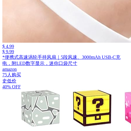
$ 4.99
$ 9.99
*便携式高速涡轮手持风扇｜5段风速、3000mAh USB-C充
电，附LED数字显示，迷你口袋尺寸
amazon
75人购买
史低价
40% OFF