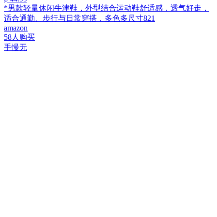
*男款轻量休闲牛津鞋，外型结合运动鞋舒适感，透气好走，
适合通勤、步行与日常穿搭，多色多尺寸821
amazon
58人购买
手慢无