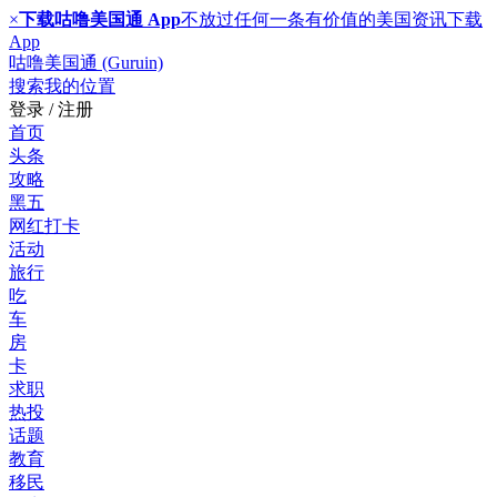
×
下载咕噜美国通 App
不放过任何一条有价值的美国资讯
下载
App
咕噜美国通 (Guruin)
搜索
我的位置
登录 / 注册
首页
头条
攻略
黑五
网红打卡
活动
旅行
吃
车
房
卡
求职
热投
话题
教育
移民