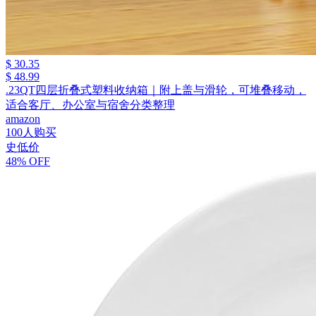
$ 30.35
$ 48.99
.23QT四层折叠式塑料收纳箱｜附上盖与滑轮，可堆叠移动，
适合客厅、办公室与宿舍分类整理
amazon
100人购买
史低价
48% OFF