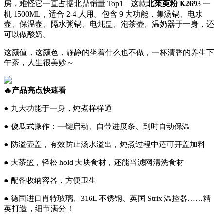
房，难怪它一直占据北鼎销量 Top1！这款
北茱萸粉 K2693
一
机 1500ML，适合 2-4 人用。包含 9 大功能，集汤锅、电水
壶、保温壶、隔水粥锅、电炖盅、泡茶壶、温奶器于一身，还
可以做酸奶。
这颜值，这颜色，静静的坐着什么也不做，一杯清香的养生下
午茶，人生很美妙～
🔥产品亮点快速看
● 九大功能于一身，炖煮样样通
● 傻瓜式操作：一键启动、自带进度条、到时自动保温
● 防溢壶盖，有效防止汤水溢出，炖煮过程中还可开盖加料
● 大茶篮，轻松 hold 大块食材，还能当滤网清洗食材
● 配备收纳容器，方便卫生
● 德国进口肖特玻璃、316L 不锈钢、英国 Strix 温控器……精
英打造，细节满分！