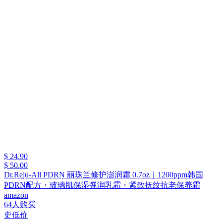
$ 24.90
$ 50.00
Dr.Reju-All PDRN 丽珠兰修护澎润霜 0.7oz｜1200ppm韩国
PDRN配方・玻璃肌保湿弹润乳霜・紧致抚纹抗老保养霜
amazon
64人购买
史低价