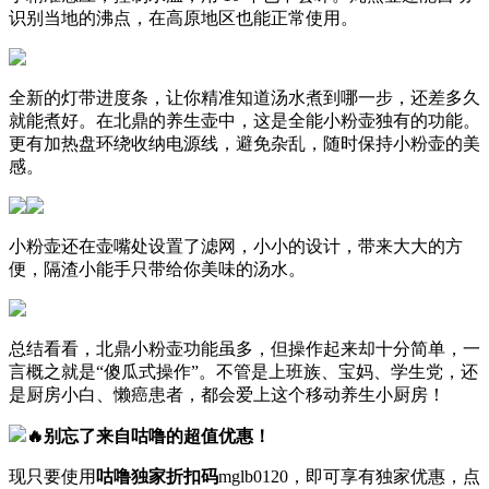
识别当地的沸点，在高原地区也能正常使用。
全新的灯带进度条，让你精准知道汤水煮到哪一步，还差多久
就能煮好。在北鼎的养生壶中，这是全能小粉壶独有的功能。
更有加热盘环绕收纳电源线，避免杂乱，随时保持小粉壶的美
感。
小粉壶还在壶嘴处设置了滤网，小小的设计，带来大大的方
便，隔渣小能手只带给你美味的汤水。
总结看看，北鼎小粉壶功能虽多，但操作起来却十分简单，一
言概之就是“傻瓜式操作”。不管是上班族、宝妈、学生党，还
是厨房小白、懒癌患者，都会爱上这个移动养生小厨房！
🔥别忘了来自咕噜的超值优惠！
现只要使用
咕噜独家折扣码
mglb0120
，即可享有独家优惠，点