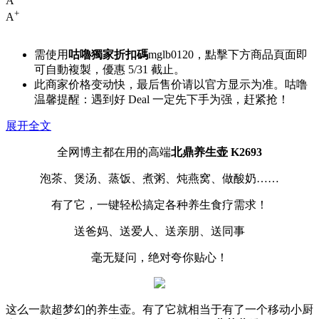
A
+
A
需使用
咕嚕獨家折扣碼
mglb0120
，點擊下方商品頁面即
可自動複製，優惠 5/31 截止。
此商家价格变动快，最后售价请以官方显示为准。咕噜
温馨提醒：遇到好 Deal 一定先下手为强，赶紧抢！
展开全文
全网博主都在用的高端
北鼎养生壶 K2693
泡茶、煲汤、蒸饭、煮粥、炖燕窝、做酸奶……
有了它，一键轻松搞定各种养生食疗需求！
送爸妈、送爱人、送亲朋、送同事
毫无疑问，绝对夸你贴心！
这么一款超梦幻的养生壶。有了它就相当于有了一个移动小厨