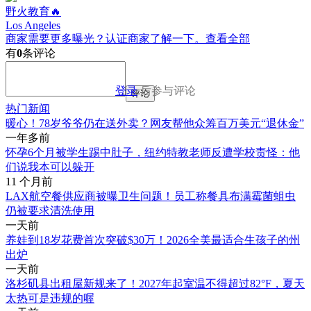
野火教育🔥
Los Angeles
商家需要更多曝光？认证商家了解一下。
查看全部
有
0
条评论
登录
后参与评论
评论
热门新闻
暖心！78岁爷爷仍在送外卖？网友帮他众筹百万美元“退休金”
一年多前
怀孕6个月被学生踢中肚子，纽约特教老师反遭学校责怪：他
们说我本可以躲开
11 个月前
LAX航空餐供应商被曝卫生问题！员工称餐具布满霉菌蛆虫
仍被要求清洗使用
一天前
养娃到18岁花费首次突破$30万！2026全美最适合生孩子的州
出炉
一天前
洛杉矶县出租屋新规来了！2027年起室温不得超过82°F，夏天
太热可是违规的喔