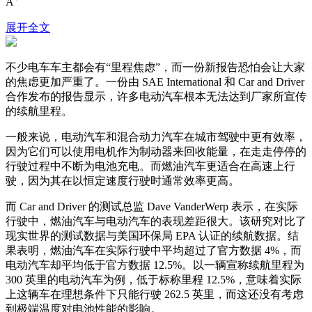
A
展开全文
不少电车车主都会有“里程焦虑”，而一份新报告恐怕会让大家
的焦虑更加严重了。一份由 SAE International 和 Car and Driver
合作发布的报告显示，许多电动汽车根本无法达到厂家所宣传
的续航里程。
一般来说，电动汽车和混合动力汽车在城市驾驶中更有效率，
因为它们可以使用电机作为制动器来回收能量，在走走停停的
行驶过程中不断为电池充电。而燃油汽车更适合在高速上行
驶，因为其在以恒定速度行驶时通常效率更高。
而 Car and Driver 的测试总监 Dave VanderWerp 表示，在实际
行驶中，燃油汽车与电动汽车的表现差距很大。该研究对比了
现实世界的测试数据与美国环保局 EPA 认证的续航数据。结
果表明，燃油汽车在实际行驶中平均超过了官方数据 4%，而
电动汽车却平均低于官方数据 12.5%。以一辆宣称续航里程为
300 英里的电动汽车为例，低于标称里程 12.5%，意味着实际
上这辆车在理想条件下只能行驶 262.5 英里，而这还没有考虑
到极端温度对电池性能的影响。