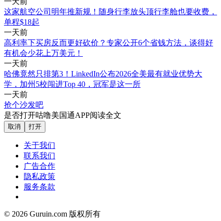
一天前
这家航空公司明年推新规！随身行李放头顶行李舱也要收费，
单程$18起
一天前
高利率下买房反而更好砍价？专家公开6个省钱方法，谈得好
有机会少花上万美元！
一天前
哈佛竟然只排第3！LinkedIn公布2026全美最有就业优势大
学，加州5校闯进Top 40，冠军是这一所
一天前
抢个沙发吧
是否打开咕噜美国通APP阅读全文
取消
打开
关于我们
联系我们
广告合作
隐私政策
服务条款
© 2026 Guruin.com 版权所有