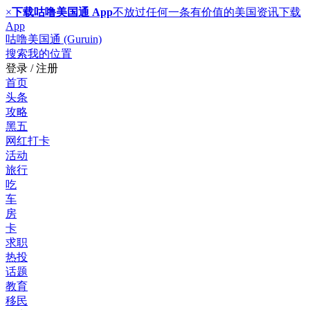
×
下载咕噜美国通 App
不放过任何一条有价值的美国资讯
下载
App
咕噜美国通 (Guruin)
搜索
我的位置
登录 / 注册
首页
头条
攻略
黑五
网红打卡
活动
旅行
吃
车
房
卡
求职
热投
话题
教育
移民