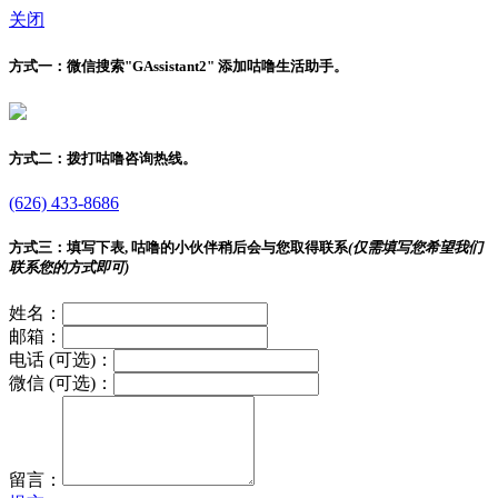
关闭
方式一：
微信搜索"
GAssistant2
" 添加咕噜生活助手。
方式二：
拨打咕噜咨询热线。
(626) 433-8686
方式三：
填写下表, 咕噜的小伙伴稍后会与您取得联系
(仅需填写您希望我们
联系您的方式即可)
姓名：
邮箱：
电话 (可选)：
微信 (可选)：
留言：