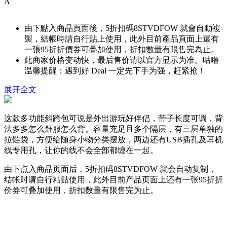
A
由下點入商品頁面後，5折扣碼
8STVDFOW
就會自動複
製，結帳時請自行貼上使用，此外目前產品頁面上還有
一張95折折價券可疊加使用，折扣數量有限售完為止。
此商家价格变动快，最后售价请以官方显示为准。咕噜
温馨提醒：遇到好 Deal 一定先下手为强，赶紧抢！
展开全文
这款多功能斜跨包可说是外出游玩好伴侣，带子长度可调，背
法多多怎么舒服怎么背。容量充足且多个隔层，有三层单独的
拉链袋，方便给随身小物分类摆放，两边还有USB插孔及耳机
线专用孔，让你的线不会全部都缠在一起。
由下点入商品页面后，5折扣码
8STVDFOW
就会自动复制，
结帐时请自行粘贴使用，此外目前产品页面上还有一张95折折
价券可叠加使用，折扣数量有限售完为止。