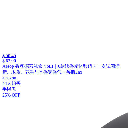
$ 50.45
$ 62.00
Aesop 香氛探索礼盒 Vol.1｜6款淡香精体验组・一次试闻清
新、木质、花香与辛香调香气・每瓶2ml
amazon
44人购买
手慢无
25% OFF