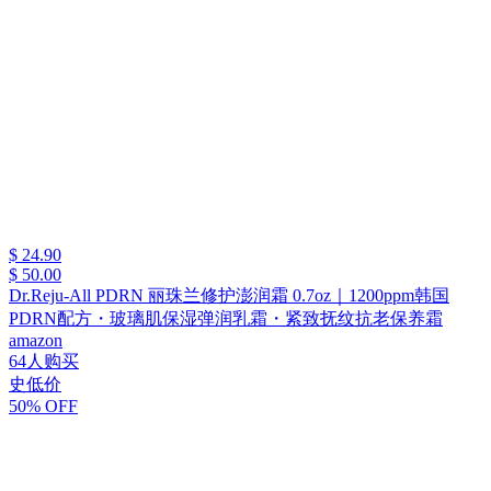
$ 24.90
$ 50.00
Dr.Reju-All PDRN 丽珠兰修护澎润霜 0.7oz｜1200ppm韩国
PDRN配方・玻璃肌保湿弹润乳霜・紧致抚纹抗老保养霜
amazon
64人购买
史低价
50% OFF