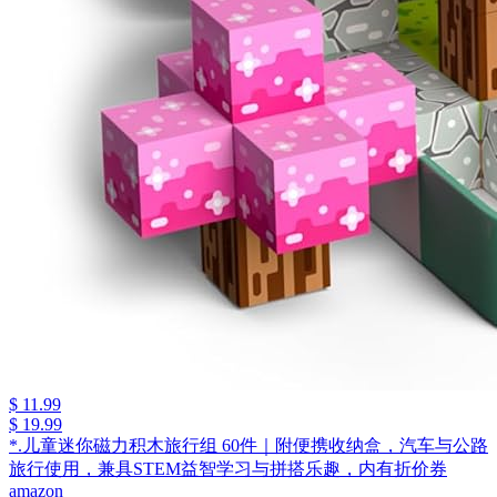
$ 11.99
$ 19.99
*.儿童迷你磁力积木旅行组 60件｜附便携收纳盒，汽车与公路
旅行使用，兼具STEM益智学习与拼搭乐趣，内有折价券
amazon