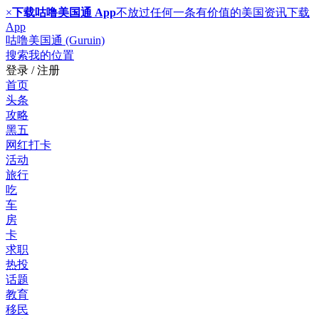
×
下载咕噜美国通 App
不放过任何一条有价值的美国资讯
下载
App
咕噜美国通 (Guruin)
搜索
我的位置
登录 / 注册
首页
头条
攻略
黑五
网红打卡
活动
旅行
吃
车
房
卡
求职
热投
话题
教育
移民