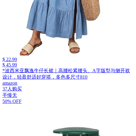
$ 22.99
$ 45.99
*波西米亚飘逸牛仔长裙｜高腰松紧腰头、A字版型与侧开衩
设计，轻盈舒适好穿搭，多色多尺寸810
amazon
37人购买
手慢无
50% OFF