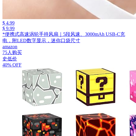
$ 4.99
$ 9.99
*便携式高速涡轮手持风扇｜5段风速、3000mAh USB-C充
电，附LED数字显示，迷你口袋尺寸
amazon
75人购买
史低价
40% OFF