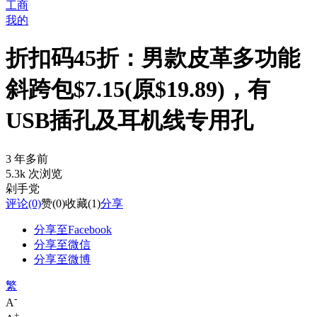
工商
我的
折扣码45折：男款皮革多功能
斜跨包$7.15(原$19.89)，有
USB插孔及耳机线专用孔
3 年多前
5.3k 次浏览
剁手党
评论
(0)
赞
(0)
收藏
(1)
分享
分享至Facebook
分享至微信
分享至微博
繁
-
A
+