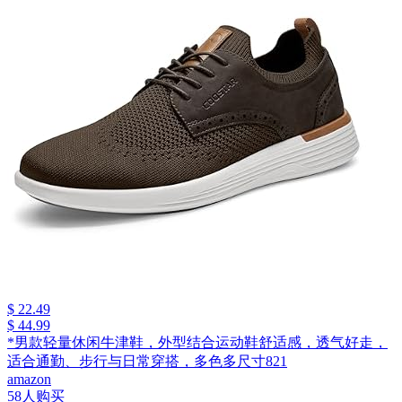
$ 22.49
$ 44.99
*男款轻量休闲牛津鞋，外型结合运动鞋舒适感，透气好走，
适合通勤、步行与日常穿搭，多色多尺寸821
amazon
58人购买