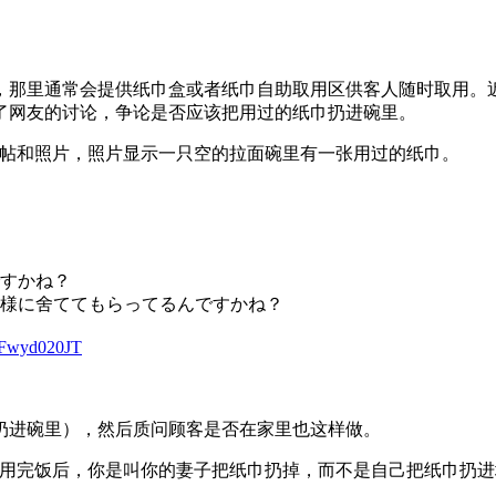
，那里通常会提供纸巾盒或者纸巾自助取用区供客人随时取用。
了网友的讨论，争论是否应该把用过的纸巾扔进碗里。
特上发帖和照片，照片显示一只空的拉面碗里有一张用过的纸巾。
すかね？
様に舍ててもらってるんですかね？
/1Fwyd020JT
扔进碗里），然后质问顾客是否在家里也这样做。
用完饭后，你是叫你的妻子把纸巾扔掉，而不是自己把纸巾扔进