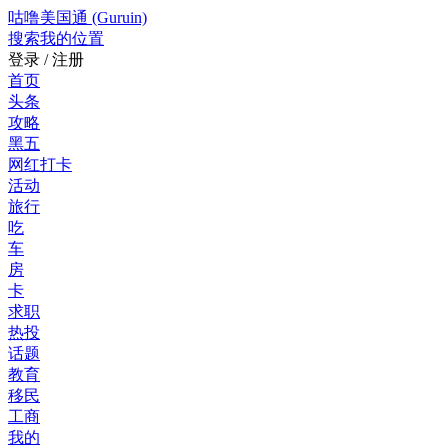
咕噜美国通 (Guruin)
搜索
我的位置
登录 / 注册
首页
头条
攻略
黑五
网红打卡
活动
旅行
吃
车
房
卡
求职
热投
话题
教育
移民
工商
我的