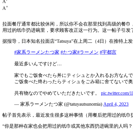
A
+
A
拉面餐厅通常都比较休闲，所以你不会在那里找到高级的餐巾
用过的纸巾扔进碗里，要求顾客改正这一行为。这一帖子引发
据报导，日本知名拉面店“Tatsuya”在上周二（4日）在推
#家系ラーメンたつ家
#たつ家
#ラーメン
#宇都宫
最近多いんですけど…
家でもご饭食べたら丼にティシュとか入れるお方なんで
ご饭食べた终わったらティシュをごみ箱に舍てないで奥
共有物なのでやめていただきたいです。
pic.twitter.com
— 家系ラーメンたつ家 (@tatuyautsunomia)
April 4, 2023
帖子首先表示，最近发生很多这种事情（用餐后把用过的纸巾
“你是那种在家也会把用过的纸巾或其他东西扔进碗里的人吗？