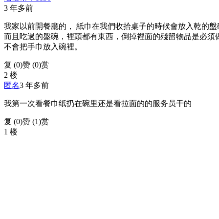
3 年多前
我家以前開餐廳的， 紙巾在我們收拾桌子的時候會放入乾的
而且吃過的盤碗，裡頭都有東西，倒掉裡面的殘留物品是必須做
不會把手巾放入碗裡。
复 (
0
)
赞 (0)
赏
2 楼
匿名
3 年多前
我第一次看餐巾纸扔在碗里还是看拉面的的服务员干的
复 (
0
)
赞 (1)
赏
1 楼