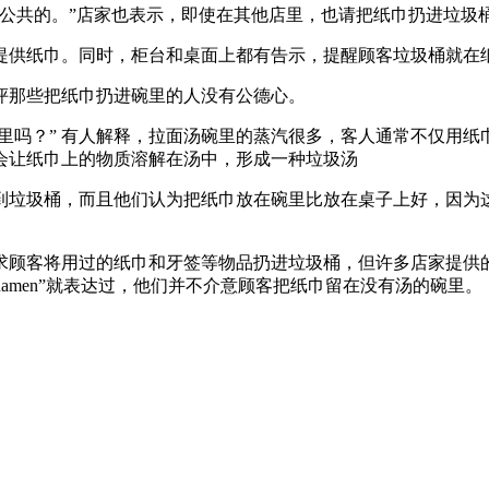
公共的。”店家也表示，即使在其他店里，也请把纸巾扔进垃圾
提供纸巾。同时，柜台和桌面上都有告示，提醒顾客垃圾桶就在
评那些把纸巾扔进碗里的人没有公德心。
碗里吗？” 有人解释，拉面汤碗里的蒸汽很多，客人通常不仅用
会让纸巾上的物质溶解在汤中，形成一种垃圾汤
到垃圾桶，而且他们认为把纸巾放在碗里比放在桌子上好，因为
求顾客将用过的纸巾和牙签等物品扔进垃圾桶，但许多店家提供
ko Ramen”就表达过，他们并不介意顾客把纸巾留在没有汤的碗里。