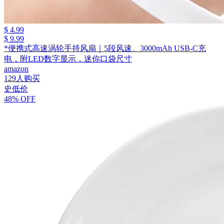
$ 4.99
$ 9.99
*便携式高速涡轮手持风扇｜5段风速、3000mAh USB-C充
电，附LED数字显示，迷你口袋尺寸
amazon
129人购买
史低价
48% OFF