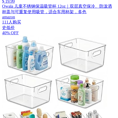
$ 19.99
Owala 儿童不锈钢保温吸管杯 12oz｜双层真空保冷、防泼洒
杯盖与可重复使用吸管，适合车用杯架，多色
amazon
111人购买
史低价
40% OFF