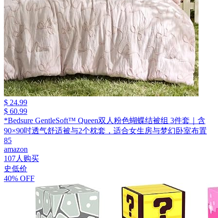
$ 24.99
$ 60.99
*Bedsure GentleSoft™ Queen双人粉色蝴蝶结被组 3件套｜含
90×90吋透气舒适被与2个枕套，适合女生房与梦幻卧室布置
85
amazon
107人购买
史低价
40% OFF