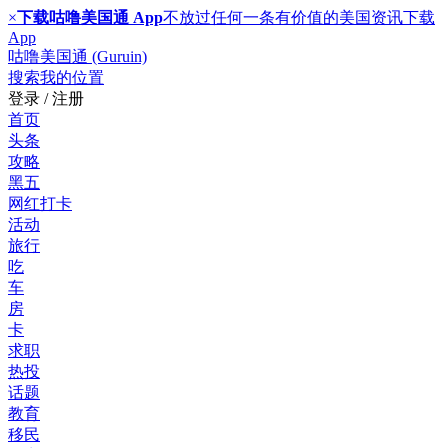
×
下载咕噜美国通 App
不放过任何一条有价值的美国资讯
下载
App
咕噜美国通 (Guruin)
搜索
我的位置
登录 / 注册
首页
头条
攻略
黑五
网红打卡
活动
旅行
吃
车
房
卡
求职
热投
话题
教育
移民