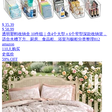
$ 35.39
$ 58.99
透明塑料收纳盒 10件组｜含4个大型＋6个窄型深款收纳篮，
适合水槽下方、厨房、食品柜、浴室与橱柜分类整理812
amazon
110人购买
史低价
59% OFF