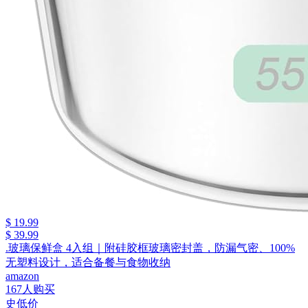
$ 19.99
$ 39.99
.玻璃保鲜盒 4入组｜附硅胶框玻璃密封盖，防漏气密、100%
无塑料设计，适合备餐与食物收纳
amazon
167人购买
史低价