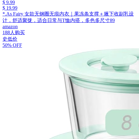
$ 9.99
$ 19.99
*.As Fairy 女款无钢圈无痕内衣｜果冻条支撑＋腋下收副乳设
计，舒适聚拢，适合日常与T恤内搭，多色多尺寸89
amazon
188人购买
史低价
50% OFF