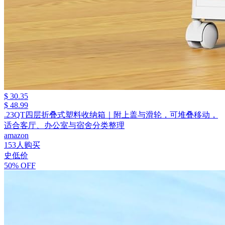
$ 30.35
$ 48.99
.23QT四层折叠式塑料收纳箱｜附上盖与滑轮，可堆叠移动，
适合客厅、办公室与宿舍分类整理
amazon
153人购买
史低价
50% OFF