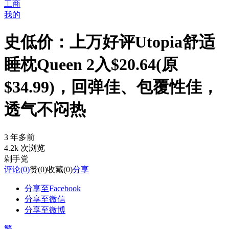
工商
我的
史低价：上万好评Utopia舒适
睡枕Queen 2入$20.64(原
$34.99)，回弹佳、包覆性佳，
透气不闷热
3 年多前
4.2k 次浏览
剁手党
评论
(0)
赞
(0)
收藏
(0)
分享
分享至Facebook
分享至微信
分享至微博
繁