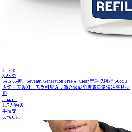
$ 12.35
$ 23.97
S&S 65折！Seventh Generation Free & Clear 无香洗碗精 50oz 3
入组｜无香料、无染料配方，适合敏感肌家庭日常清洗餐具使
用
amazon
117人购买
手慢无
67% OFF