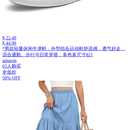
$ 22.49
$ 44.99
*男款轻量休闲牛津鞋，外型结合运动鞋舒适感，透气好走，
适合通勤、步行与日常穿搭，多色多尺寸821
amazon
63人购买
史低价
50% OFF