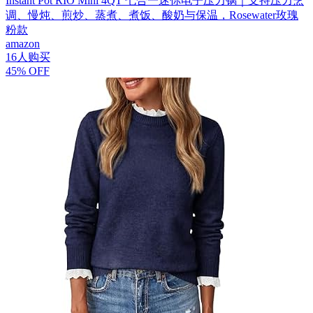
Instant Pot RIO Mini 4QT 七合一迷你电子压力锅｜支持压力烹
调、慢炖、煎炒、蒸煮、煮饭、酸奶与保温，Rosewater玫瑰
粉款
amazon
16人购买
45% OFF