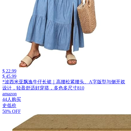
$ 22.99
$ 45.99
*波西米亚飘逸牛仔长裙｜高腰松紧腰头、A字版型与侧开衩
设计，轻盈舒适好穿搭，多色多尺寸810
amazon
44人购买
史低价
50% OFF