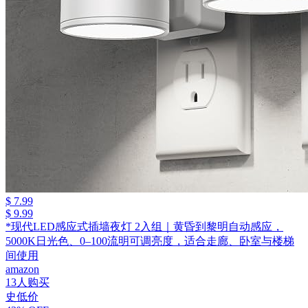
$ 7.99
$ 9.99
*现代LED感应式插墙夜灯 2入组｜黄昏到黎明自动感应，
5000K日光色、0–100流明可调亮度，适合走廊、卧室与楼梯
间使用
amazon
13人购买
史低价