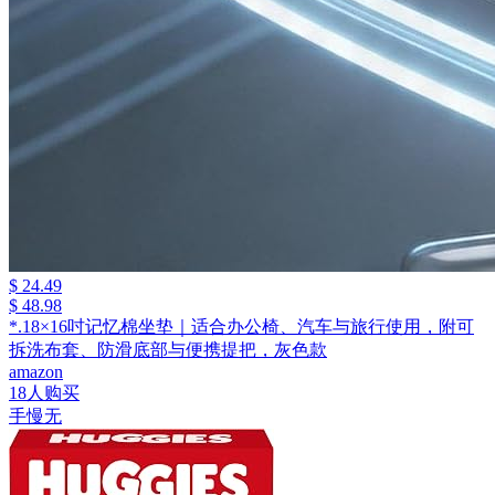
$ 24.49
$ 48.98
*.18×16吋记忆棉坐垫｜适合办公椅、汽车与旅行使用，附可
拆洗布套、防滑底部与便携提把，灰色款
amazon
18人购买
手慢无