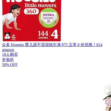
众多 Huggies 婴儿尿不湿湿纸巾满 $75 立享 8 折优惠！814
amazon
18人购买
史低价
50% OFF