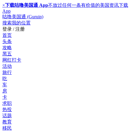
×
下载咕噜美国通 App
不放过任何一条有价值的美国资讯
下载
App
咕噜美国通 (Guruin)
搜索
我的位置
登录 / 注册
首页
头条
攻略
黑五
网红打卡
活动
旅行
吃
车
房
卡
求职
热投
话题
教育
移民