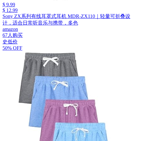
$ 9.99
$ 12.99
Sony ZX系列有线耳罩式耳机 MDR-ZX110｜轻量可折叠设
计，适合日常听音乐与携带，多色
amazon
67人购买
史低价
50% OFF