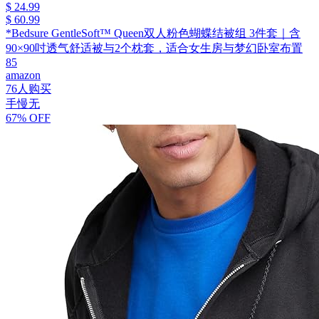
$ 24.99
$ 60.99
*Bedsure GentleSoft™ Queen双人粉色蝴蝶结被组 3件套｜含
90×90吋透气舒适被与2个枕套，适合女生房与梦幻卧室布置
85
amazon
76人购买
手慢无
67% OFF