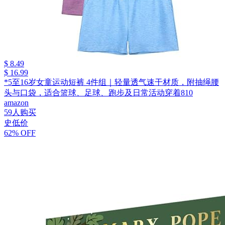
$ 8.49
$ 16.99
*5至16岁女童运动短裤 4件组｜轻量透气速干材质，附抽绳腰
头与口袋，适合篮球、足球、跑步及日常活动穿着810
amazon
59人购买
史低价
62% OFF