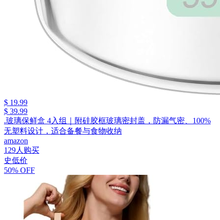
$ 19.99
$ 39.99
.玻璃保鲜盒 4入组｜附硅胶框玻璃密封盖，防漏气密、100%
无塑料设计，适合备餐与食物收纳
amazon
129人购买
史低价
50% OFF