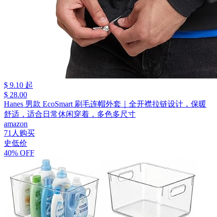
$ 9.10 起
$ 28.00
Hanes 男款 EcoSmart 刷毛连帽外套｜全开襟拉链设计，保暖
舒适，适合日常休闲穿着，多色多尺寸
amazon
71人购买
史低价
40% OFF