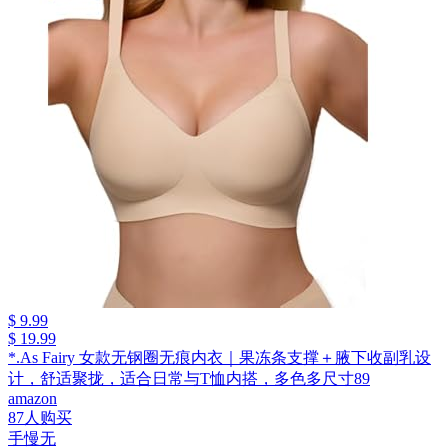
$ 9.99
$ 19.99
*.As Fairy 女款无钢圈无痕内衣｜果冻条支撑＋腋下收副乳设
计，舒适聚拢，适合日常与T恤内搭，多色多尺寸89
amazon
87人购买
手慢无