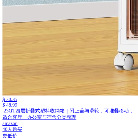
$ 30.35
$ 48.99
.23QT四层折叠式塑料收纳箱｜附上盖与滑轮，可堆叠移动，
适合客厅、办公室与宿舍分类整理
amazon
40人购买
史低价