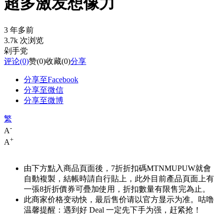
超多激发想像力
3 年多前
3.7k 次浏览
剁手党
评论
(0)
赞
(0)
收藏
(0)
分享
分享至Facebook
分享至微信
分享至微博
繁
-
A
+
A
由下方點入商品頁面後，7折折扣碼
MTNMUPUW
就會
自動複製，結帳時請自行貼上，此外目前產品頁面上有
一張8折折價券可疊加使用，折扣數量有限售完為止。
此商家价格变动快，最后售价请以官方显示为准。咕噜
温馨提醒：遇到好 Deal 一定先下手为强，赶紧抢！