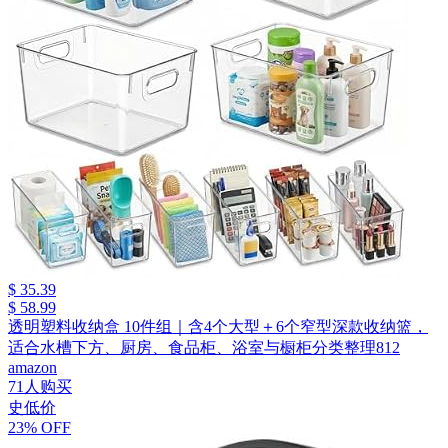
$ 35.39
$ 58.99
透明塑料收纳盒 10件组｜含4个大型＋6个窄型深款收纳篮，
适合水槽下方、厨房、食品柜、浴室与橱柜分类整理812
amazon
71人购买
史低价
23% OFF