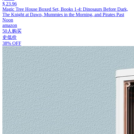
$ 23.96
Magic Tree House Boxed Set, Books 1-4: Dinosaurs Before Dark,
The Knight at Dawn, Mummies in the Morning, and Pirates Past
Noon
amazon
50人购买
史低价
38% OFF