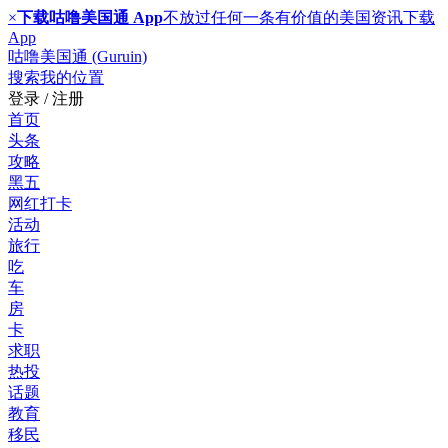
×
下载咕噜美国通 App
不放过任何一条有价值的美国资讯
下载
App
咕噜美国通 (Guruin)
搜索
我的位置
登录 / 注册
首页
头条
攻略
黑五
网红打卡
活动
旅行
吃
车
房
卡
求职
热投
话题
教育
移民