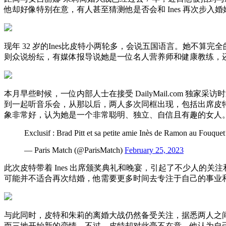
他却好像特别在意，有人甚至猜测他是否会和 Ines 再次步入
现年 32 岁的Ines比皮特小两轮多，会说五国语言。她不算完全的娱
则众说纷纭，有媒体报导说她是一位名人营养师和健康教练，还是皮特团
本月早些时候，一位内部人士在接受 DailyMail.com 独
到一起听音乐会，从那以后，两人多次同框出现，包括出席皮特
象非常好，认为她是一个非常聪明、独立、自信且有趣的女人
Exclusif : Brad Pitt et sa petite amie Inès de Ramon au Fouque
— Paris Match (@ParisMatch)
February 25, 2023
此次皮特带着 Ines 出席颁奖典礼和晚宴，引起了不少人的关
可能并不适合再次结婚，他需要更多时间去专注于自己的事业
与此同时，皮特和朱莉的离婚大战仍然备受关注，据悉两人之
而三地开始新的恋情。不过，皮特却对此毫不在意，他认为自