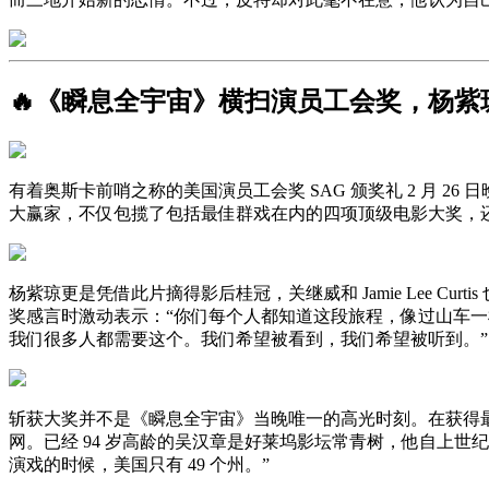
🔥《瞬息全宇宙》横扫演员工会奖，杨紫
有着奥斯卡前哨之称的美国演员工会奖 SAG 颁奖礼 2 月 26 日晚在
大赢家，不仅包揽了包括最佳群戏在内的四项顶级电影大奖，还
杨紫琼更是凭借此片摘得影后桂冠，关继威和 Jamie Lee Curti
奖感言时激动表示：“你们每个人都知道这段旅程，像过山车
我们很多人都需要这个。我们希望被看到，我们希望被听到。”
斩获大奖并不是《瞬息全宇宙》当晚唯一的高光时刻。在获得最佳群
网。已经 94 岁高龄的吴汉章是好莱坞影坛常青树，他自上世纪
演戏的时候，美国只有 49 个州。”