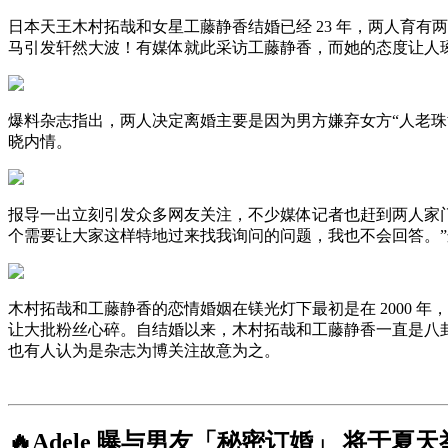
日本天王木村拓哉和女星工藤静香结婚已经 23 年，两人育
马引发轩然大波！有媒体就此采访工藤静香，而她的态度让人
爆料杂志指出，两人决定离婚主要是因为男方嫌弃女方“人老珠
晓内情。
报导一出立刻引发众多网友关注，不少媒体记者也赶到两人家
个需要让大家这样特地过来找我询问的问题，我也不会回答。
木村拓哉和工藤静香的恋情婚姻在镁光灯下最初是在 2000
让大批粉丝心碎。自结婚以来，木村拓哉和工藤静香一直是八
也有人认为是杂志为博关注故意为之。
🔥Adele 曝与男友「秘密订婚」 将于夏