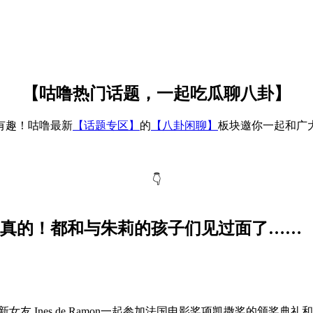
【咕噜热门话题，一起吃瓜聊八卦】
有趣！咕噜最新
【话题专区】
的
【八卦闲聊】
板块邀你一起和广
👇
认真的！都和与朱莉的孩子们见过面了……
女友 Ines de Ramon一起参加法国电影奖项凯撒奖的颁