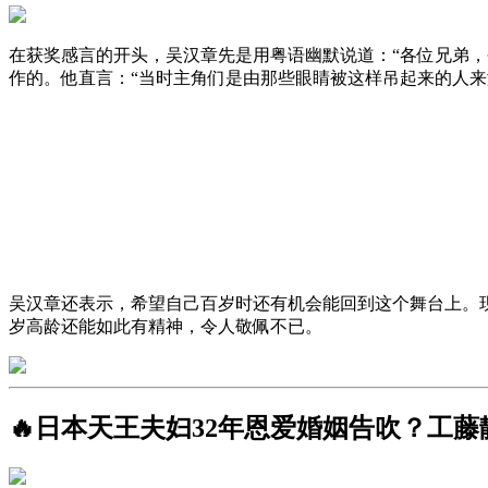
在获奖感言的开头，吴汉章先是用粤语幽默说道：“各位兄弟，
作的。他直言：“当时主角们是由那些眼睛被这样吊起来的人来
吴汉章还表示，希望自己百岁时还有机会能回到这个舞台上。
岁高龄还能如此有精神，令人敬佩不已。
🔥日本天王夫妇32年恩爱婚姻告吹？工