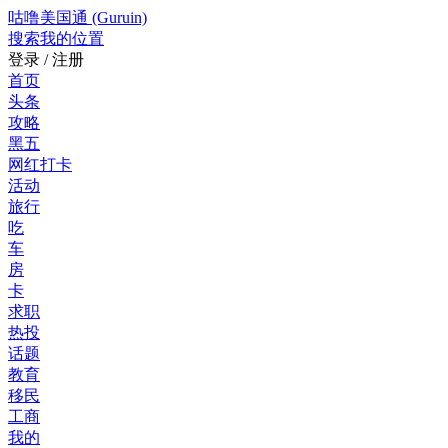
咕噜美国通 (Guruin)
搜索
我的位置
登录 / 注册
首页
头条
攻略
黑五
网红打卡
活动
旅行
吃
车
房
卡
求职
热投
话题
教育
移民
工商
我的