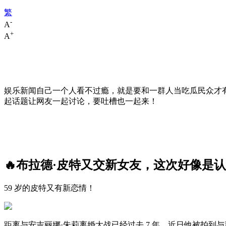
繁
-
A
+
A
娱乐新闻自己一个人看不过瘾，就是要和一群人当吃瓜民众才
起话题让网友一起讨论，要吐槽也一起来！
🔥布拉德·皮特又交新女友，这次好像是
59 岁的皮特又有新恋情！
距离与安吉丽娜·朱莉离婚大战已经过去 7 年，近日他被拍到与新