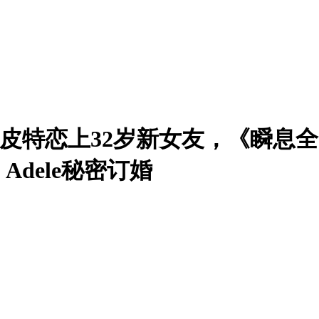
布拉德·皮特恋上32岁新女友，《瞬
dele秘密订婚