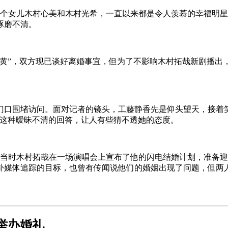
有两个女儿木村心美和木村光希，一直以来都是令人羡慕的幸福明
琢磨不清。
黄”，双方现已谈好离婚事宜，但为了不影响木村拓哉新剧播出，
门口围堵访问。面对记者的镜头，工藤静香先是仰头望天，接着
”这种暧昧不清的回答，让人有些猜不透她的态度。
 年，当时木村拓哉在一场演唱会上宣布了他的闪电结婚计划，准
卦媒体追踪的目标，也曾有传闻说他们的婚姻出现了问题，但两
天举办婚礼