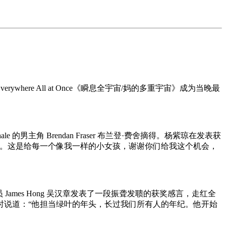
ywhere All at Once《瞬息全宇宙/妈的多重宇宙》成为当晚最
 的男主角 Brendan Fraser 布兰登·费舍摘得。杨紫琼在发表获
我。这是给每一个像我一样的小女孩，谢谢你们给我这个机会，
mes Hong 吴汉章发表了一段振聋发聩的获奖感言，走红全
绍他时说道：“他担当绿叶的年头，长过我们所有人的年纪。他开始