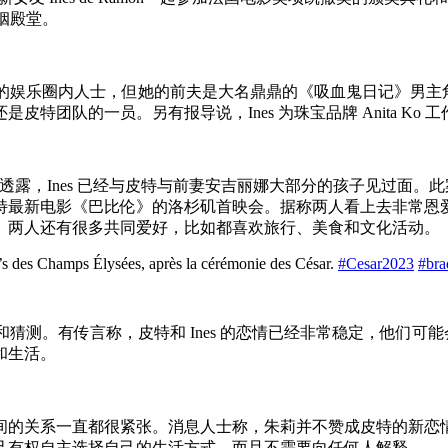
婚姻殿堂。
乐圈内人士，但她的前夫是大名鼎鼎的《吸血鬼日记》男主角 Paul W
队的一员。另有报导说，Ines 为珠宝品牌 Anita Ko 工作，
家采访时透露，Ines 已经与皮特与前妻安吉丽娜大部分的孩子见过面
最新电影《巴比伦》的洛杉矶首映会。据称两人看上去非常恩爱，在
。两人还有很多共同爱好，比如都喜欢旅行、美食和文化活动。
t’s des Champs Élysées, après la cérémonie des César.
#Cesar2023
#bra
注和猜测。有传言称，皮特和 Ines 的恋情已经非常稳定，他
和生活。
间的关系一直都很紧张。消息人士称，朱莉并不赞成皮特的新恋
己有权自主选择自己的生活方式，而且不需要向任何人解释。