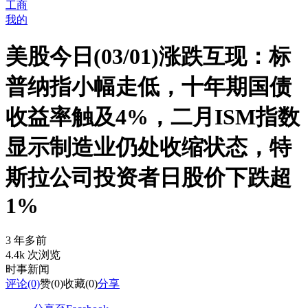
工商
我的
美股今日(03/01)涨跌互现：标
普纳指小幅走低，十年期国债
收益率触及4%，二月ISM指数
显示制造业仍处收缩状态，特
斯拉公司投资者日股价下跌超
1%
3 年多前
4.4k 次浏览
时事新闻
评论
(0)
赞
(0)
收藏
(0)
分享