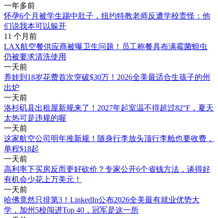
一年多前
怀孕6个月被学生踢中肚子，纽约特教老师反遭学校责怪：他
们说我本可以躲开
11 个月前
LAX航空餐供应商被曝卫生问题！员工称餐具布满霉菌蛆虫
仍被要求清洗使用
一天前
养娃到18岁花费首次突破$30万！2026全美最适合生孩子的州
出炉
一天前
洛杉矶县出租屋新规来了！2027年起室温不得超过82°F，夏天
太热可是违规的喔
一天前
这家航空公司明年推新规！随身行李放头顶行李舱也要收费，
单程$18起
一天前
高利率下买房反而更好砍价？专家公开6个省钱方法，谈得好
有机会少花上万美元！
一天前
哈佛竟然只排第3！LinkedIn公布2026全美最有就业优势大
学，加州5校闯进Top 40，冠军是这一所