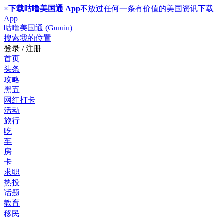
×
下载咕噜美国通 App
不放过任何一条有价值的美国资讯
下载
App
咕噜美国通 (Guruin)
搜索
我的位置
登录 / 注册
首页
头条
攻略
黑五
网红打卡
活动
旅行
吃
车
房
卡
求职
热投
话题
教育
移民