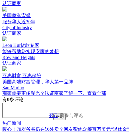
认证商家
美国奥淇宏盛
服务华人近30年
City of Industry
认证商家
Leon Hui贷款专家
能够帮助您实现安家的梦想
Rowland Heights
认证商家
互惠財富‧互惠保險
美国高端财富管理，华人第一品牌
San Marino
商家需要更多曝光？认证商家了解一下。
查看全部
有
0
条评论
登录
后参与评论
评论
热门新闻
暖心！78岁爷爷仍在送外卖？网友帮他众筹百万美元“退休金”