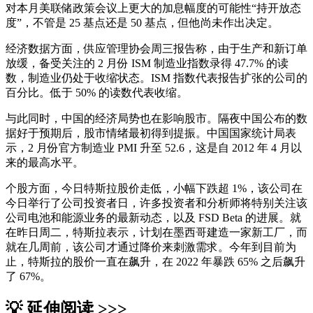
对本月美联储政策会议上更大的加息幅度的可能性“持开放态
度”，不管是 25 基点还是 50 基点，但他尚未作出决定。
经济数据方面，供应管理协会周三报告称，由于生产和新订单
放缓，备受关注的 2 月份 ISM 制造业指数录得 47.7% 的读
数，制造业仍处于收缩状态。ISM 指数代表报告扩张的公司的
百分比。低于 50% 的读数代表收缩。
与此同时，中国的经济局势也在影响股市。隔夜中国公布的数
据好于预期后，股市情绪最初得到提振。中国国家统计局表
示，2 月份官方制造业 PMI 升至 52.6，这是自 2012 年 4 月以
来的最高水平。
个股方面，今日特斯拉股价走低，小幅下跌超 1%，该公司在
今日举行了公司投资者日，许多投资者和分析师将特别关注该
公司电池和能源业务的最新动态，以及 FSD Beta 的进展。就
在昨日周二，特斯拉表示，计划在墨西哥建造一家新工厂，而
就在几周前，该公司才通过降价来刺激需求。今年到目前为
止，特斯拉的股价一直在飙升，在 2022 年暴跌 65% 之后飙升
了 67%。
💡 延伸阅读 >>>