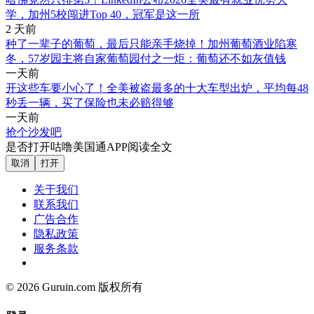
学，加州5校闯进Top 40，冠军是这一所
2 天前
种了一辈子的葡萄，最后只能亲手烧掉！加州葡萄酒业陷寒
冬，57岁园主将自家葡萄园付之一炬：葡萄还不如灰值钱
一天前
开这些车要小心了！全美被盗最多的十大车型出炉，平均每48
秒丢一辆，买了保险也未必赔得够
一天前
抢个沙发吧
是否打开咕噜美国通APP阅读全文
取消
打开
关于我们
联系我们
广告合作
隐私政策
服务条款
© 2026 Guruin.com 版权所有