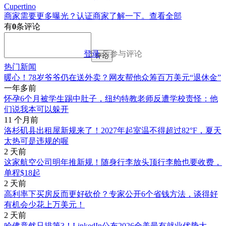
Cupertino
商家需要更多曝光？认证商家了解一下。
查看全部
有
0
条评论
登录
后参与评论
评论
热门新闻
暖心！78岁爷爷仍在送外卖？网友帮他众筹百万美元“退休金”
一年多前
怀孕6个月被学生踢中肚子，纽约特教老师反遭学校责怪：他
们说我本可以躲开
11 个月前
洛杉矶县出租屋新规来了！2027年起室温不得超过82°F，夏天
太热可是违规的喔
2 天前
这家航空公司明年推新规！随身行李放头顶行李舱也要收费，
单程$18起
2 天前
高利率下买房反而更好砍价？专家公开6个省钱方法，谈得好
有机会少花上万美元！
2 天前
哈佛竟然只排第3！LinkedIn公布2026全美最有就业优势大