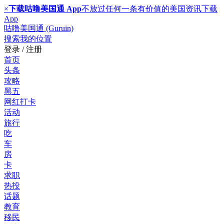
×
下载咕噜美国通 App
不放过任何一条有价值的美国资讯
下载
App
咕噜美国通 (Guruin)
搜索
我的位置
登录 / 注册
首页
头条
攻略
黑五
网红打卡
活动
旅行
吃
车
房
卡
求职
热投
话题
教育
移民