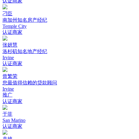
认证商家
刁臣
南加州知名房产经纪
Temple City
认证商家
张妍慧
洛杉矶知名地产经纪
Irvine
认证商家
曾繁荣
您最值得信赖的贷款顾问
Irvine
推广
认证商家
于菲
San Marino
认证商家
袁婷