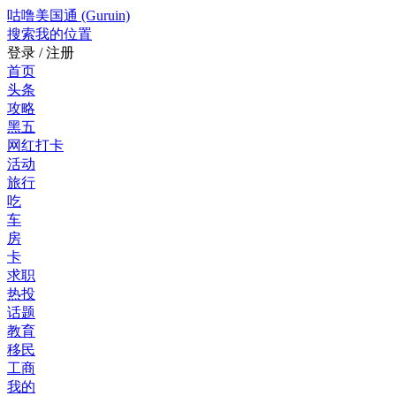
咕噜美国通 (Guruin)
搜索
我的位置
登录 / 注册
首页
头条
攻略
黑五
网红打卡
活动
旅行
吃
车
房
卡
求职
热投
话题
教育
移民
工商
我的