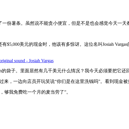
了一份薯条。虽然说不能贪小便宜，但是不是也会感觉今天一天
000美元的现金时，他该有多惊讶。这位名叫Josiah Varg
riginal sound - Josiah Vargas
McMuffin的袋子。里面居然有几千美元什么情况？我今天必须要把
那袋现金递过来，一边向店员开玩笑说“你们是在这里洗钱吗”。看到
金，够我免费吃一个月的麦当劳了”。