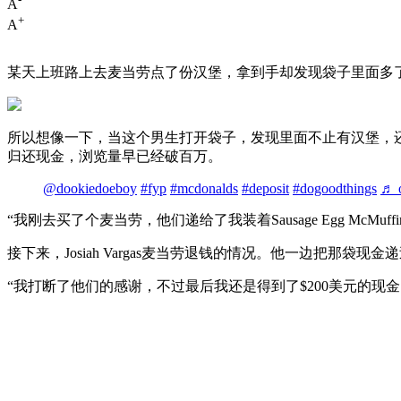
A
+
A
某天上班路上去麦当劳点了份汉堡，拿到手却发现袋子里面多
所以想像一下，当这个男生打开袋子，发现里面不止有汉堡，还有$5,
归还现金，浏览量早已经破百万。
@dookiedoeboy
#fyp
#mcdonalds
#deposit
#dogoodthings
♬ o
“我刚去买了个麦当劳，他们递给了我装着Sausage Egg 
接下来，Josiah Vargas麦当劳退钱的情况。他一边把
“我打断了他们的感谢，不过最后我还是得到了$200美元的现