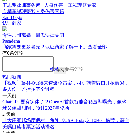
王志明律师事务所 - 人身伤害、车祸理赔专家
专精车祸理赔和人身伤害索赔
San Diego
认证商家
专注加州离婚—周氏法律集团
Pasadena
商家需要更多曝光？认证商家了解一下。
查看全部
有
0
条评论
登录
后参与评论
评论
热门新闻
【视频】In-N-Out得来速爆枪击案，司机朝着窗口开枪致3死
多人伤！监控拍下全过程
一天前
ChatGPT要有实体了？OpenAI首款智能音箱造型曝光，像冰
球又像甜甜圈，预计2027年登场
2 天前
「大庄家赌场度假村」角逐《USA Today》10Best 殊荣，获全
美瞩目读者票选活动提名
3 天前