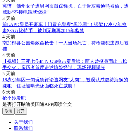
离谱！佛州女子遭男网友跟踪骚扰，亡子骨灰泰迪熊被偷，遭
威胁“不接电话就烧掉”
3 天前
前LAPD警员开豪车上门冒充警察“黑吃黑”！绑架17岁少年抢
走$35万比特币，被判无期再加15年监禁
4 天前
南加橙县公园爆致命枪击！一人当场死亡，持枪嫌犯逃跑后被
捕
4 天前
【视频】三死七伤In-N-Out枪击案后续：两人曾挺身而出与枪
手交火，亲历者首度讲述惊险经过，现场视频曝光
5 天前
18岁少年因一句玩笑评论遭网友“人肉”，被误认成虐待海狮的
嫌犯，住址被曝光还面临死亡威胁！
6 天前
抢个沙发吧
是否打开咕噜美国通APP阅读全文
取消
打开
关于我们
联系我们