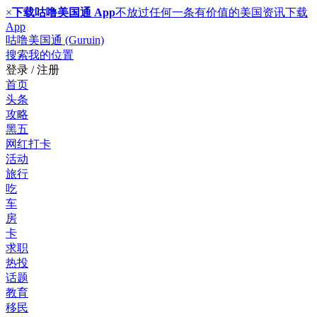
×
下载咕噜美国通 App
不放过任何一条有价值的美国资讯
下载
App
咕噜美国通 (Guruin)
搜索
我的位置
登录 / 注册
首页
头条
攻略
黑五
网红打卡
活动
旅行
吃
车
房
卡
求职
热投
话题
教育
移民