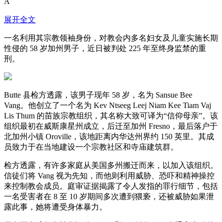
A
展开全文
一名利用其宗教领袖身份，对教会内多名妇女及儿童实施长期
性侵的 58 岁加州男子，近日被判处 225 年至终身监禁的重
刑。
Butte 县检方透露，该男子现年 58 岁，名为 Sansue Bee
Vang。他创立了一个名为 Kev Ntseeg Leej Niam Kee Tiam Vaj
Lis Thum 的苗族宗教组织，其名称大致可译为“信仰母亲”。该
组织最初在威斯康星州成立，后迁至加州 Fresno，最后落户于
北加州小镇 Oroville，该地距离内华达州界约 150 英里。其成
员致力于在当地建设一个宗教社区和寺庙建筑群。
检方透露，有许多家庭从美国多州搬迁而来，以加入该组织。
信徒们将 Vang 视为先知，而他则利用威胁、恐吓和精神操控
来控制教会成员。庭审证据揭露了令人发指的罪行细节，包括
一名受害者在 8 至 10 岁期间多次遭到猥亵，还被威胁如果泄
露此事，她将遭受身体暴力。