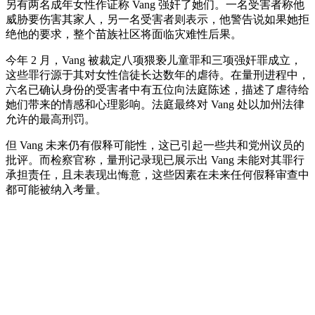
另有两名成年女性作证称 Vang 强奸了她们。一名受害者称他
威胁要伤害其家人，另一名受害者则表示，他警告说如果她拒
绝他的要求，整个苗族社区将面临灾难性后果。
今年 2 月，Vang 被裁定八项猥亵儿童罪和三项强奸罪成立，
这些罪行源于其对女性信徒长达数年的虐待。在量刑进程中，
六名已确认身份的受害者中有五位向法庭陈述，描述了虐待给
她们带来的情感和心理影响。法庭最终对 Vang 处以加州法律
允许的最高刑罚。
但 Vang 未来仍有假释可能性，这已引起一些共和党州议员的
批评。而检察官称，量刑记录现已展示出 Vang 未能对其罪行
承担责任，且未表现出悔意，这些因素在未来任何假释审查中
都可能被纳入考量。