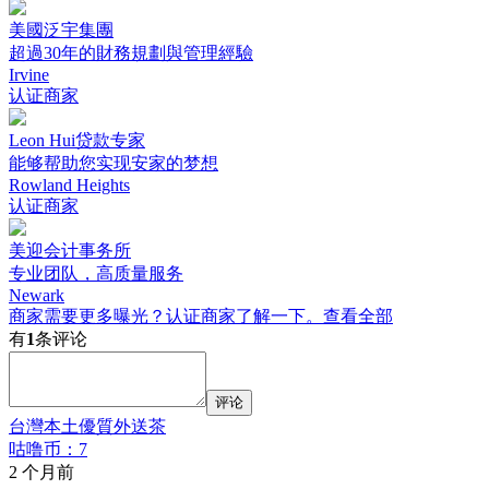
美國泛宇集團
超過30年的財務規劃與管理經驗
Irvine
认证商家
Leon Hui贷款专家
能够帮助您实现安家的梦想
Rowland Heights
认证商家
美迎会计事务所
专业团队，高质量服务
Newark
商家需要更多曝光？认证商家了解一下。
查看全部
有
1
条评论
评论
台灣本土優質外送茶
咕噜币：7
2 个月前