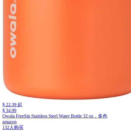
$ 22.39 起
$ 34.99
Owala FreeSip Stainless Steel Water Bottle 32 oz，多色
amazon
132人购买