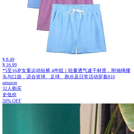
$ 8.49
$ 16.99
*5至16岁女童运动短裤 4件组｜轻量透气速干材质，附抽绳腰
头与口袋，适合篮球、足球、跑步及日常活动穿着810
amazon
32人购买
史低价
50% OFF