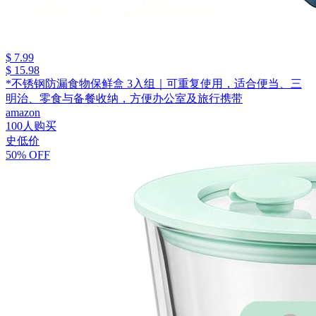
$ 7.99
$ 15.98
*不锈钢防漏食物保鲜盒 3入组｜可重复使用，适合便当、三
明治、零食与备餐收纳，方便办公室及旅行携带
amazon
100人购买
史低价
50% OFF