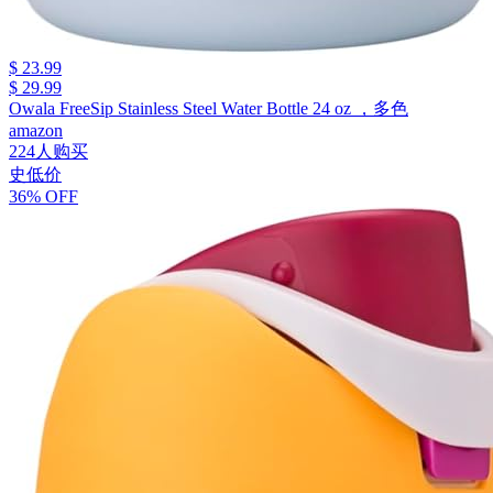
$ 23.99
$ 29.99
Owala FreeSip Stainless Steel Water Bottle 24 oz ，多色
amazon
224人购买
史低价
36% OFF