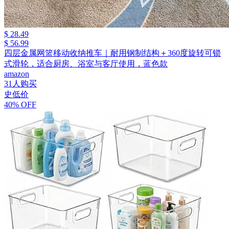
$ 28.49
$ 56.99
四层金属网篮移动收纳推车｜耐用钢制结构＋360度旋转可锁
式滑轮，适合厨房、浴室与客厅使用，蓝色款
amazon
31人购买
史低价
40% OFF