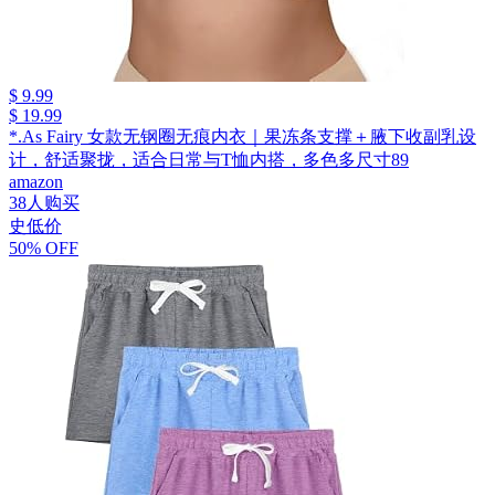
$ 9.99
$ 19.99
*.As Fairy 女款无钢圈无痕内衣｜果冻条支撑＋腋下收副乳设
计，舒适聚拢，适合日常与T恤内搭，多色多尺寸89
amazon
38人购买
史低价
50% OFF