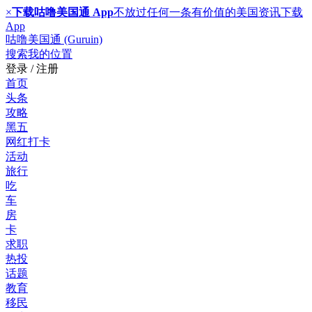
×
下载咕噜美国通 App
不放过任何一条有价值的美国资讯
下载
App
咕噜美国通 (Guruin)
搜索
我的位置
登录 / 注册
首页
头条
攻略
黑五
网红打卡
活动
旅行
吃
车
房
卡
求职
热投
话题
教育
移民