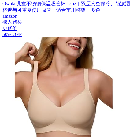
Owala 儿童不锈钢保温吸管杯 12oz｜双层真空保冷、防泼洒
杯盖与可重复使用吸管，适合车用杯架，多色
amazon
48人购买
史低价
50% OFF