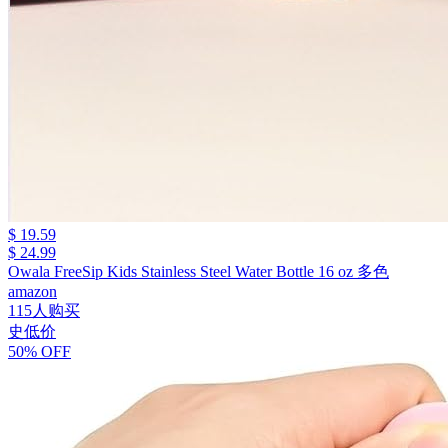
$ 19.59
$ 24.99
Owala FreeSip Kids Stainless Steel Water Bottle 16 oz 多色
amazon
115人购买
史低价
50% OFF