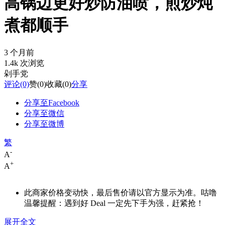
高锅边更好炒防油喷，煎炒炖
煮都顺手
3 个月前
1.4k 次浏览
剁手党
评论
(0)
赞
(0)
收藏
(0)
分享
分享至Facebook
分享至微信
分享至微博
繁
-
A
+
A
此商家价格变动快，最后售价请以官方显示为准。咕噜
温馨提醒：遇到好 Deal 一定先下手为强，赶紧抢！
展开全文