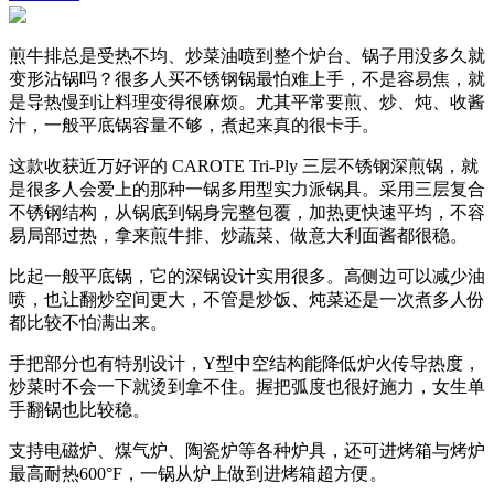
煎牛排总是受热不均、炒菜油喷到整个炉台、锅子用没多久就
变形沾锅吗？很多人买不锈钢锅最怕难上手，不是容易焦，就
是导热慢到让料理变得很麻烦。尤其平常要煎、炒、炖、收酱
汁，一般平底锅容量不够，煮起来真的很卡手。
这款收获近万好评的 CAROTE Tri-Ply 三层不锈钢深煎锅，就
是很多人会爱上的那种一锅多用型实力派锅具。采用三层复合
不锈钢结构，从锅底到锅身完整包覆，加热更快速平均，不容
易局部过热，拿来煎牛排、炒蔬菜、做意大利面酱都很稳。
比起一般平底锅，它的深锅设计实用很多。高侧边可以减少油
喷，也让翻炒空间更大，不管是炒饭、炖菜还是一次煮多人份
都比较不怕满出来。
手把部分也有特别设计，Y型中空结构能降低炉火传导热度，
炒菜时不会一下就烫到拿不住。握把弧度也很好施力，女生单
手翻锅也比较稳。
支持电磁炉、煤气炉、陶瓷炉等各种炉具，还可进烤箱与烤炉
最高耐热600°F，一锅从炉上做到进烤箱超方便。