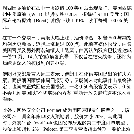
周四国际油价在盘中一度跌破 100 美元后出现反弹。美国西德
州中质原油（WTI）期货收跌 0.28%，报每桶 94.81 美元；国
际布伦特原油（Brent）期货下跌 1.19%，收于每桶 100.06 美
元。
在前一个交易日，美股大幅上涨，油价降温。标普 500 与纳指
均创历史新高，道指上涨超过 600 点。此前有媒体报导，两名
美国官员及另外两名知情人士透露，白宫认为双方已接近达成
一份“1 页、14 点”的谅解备忘录，不仅旨在结束战争，还将为
后续更深入的核谈判创建框架。
伊朗外交部发言人周三表示，伊朗正在评估美国提出的解决方
案。而伊朗国家媒体周四报导称，伊朗尚未对此事作出最终决
定，也尚未正式回应美国提议。一名伊朗高级官员表示，伊朗
不会允许美国以“不切实际的方案”重新开放关键航道霍尔木兹
海峡。
此外，网络安全公司 Fortinet 成为周四表现最佳股票之一，该
公司在上调全年账单收入预期后，股价大涨 20%。与此同
时，外卖平台 DoorDash 也因发布乐观的第二季度订单展望，
股价上涨超过 2%。Peloton 第三季度营收超出预期，股价上涨