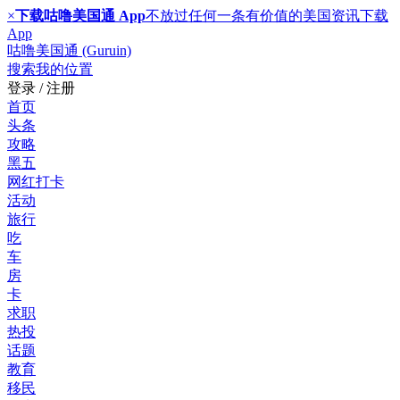
×
下载咕噜美国通 App
不放过任何一条有价值的美国资讯
下载
App
咕噜美国通 (Guruin)
搜索
我的位置
登录 / 注册
首页
头条
攻略
黑五
网红打卡
活动
旅行
吃
车
房
卡
求职
热投
话题
教育
移民