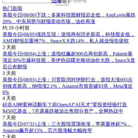
登录
后参与评论
评论
热门新闻
美股今日(08/06)下跌：多家科技股财报后走低，AppLovin暴跌
20%，中东局势与财报牵动市场，油价再涨
约 19 小时前
美股今日(08/05)涨跌互现：道指再创历史新高，科技股走低，
AMD财报后重挫7%，SpaceX大跌14%，私人就业报告疲软
2 天前
美股今日(08/04)上涨：道指狂飙超900点再创新高，Palantir暴
涨近30%引爆科技股，美伊协议曙光推动油价大跌，SpaceX盘
后公布财报
3 天前
美股今日(08/03)上涨：川普取消对伊朗打击，道指大涨693点
创收盘新高，纳指涨2.1%，Amazon市值首破$3兆，Meta涨近
6%
4 天前
硅谷AI神童神话翻车？前OpenAI“AI天才”零投资经验打造
$450亿基金，7月遇暴跌被迫出售部分资产，全网热议中
7 天前
美股今日(07/31)上涨：三大股指震荡收涨，苹果重挫超7%，
Amazon飙升超15%，芯片股涨幅大幅收窄
7 天前