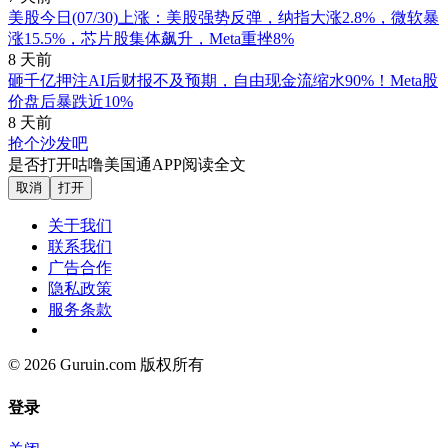
美股今日(07/30)上涨：美股强势反弹，纳指大涨2.8%，微软暴
涨15.5%，芯片股集体飙升，Meta重挫8%
8 天前
砸千亿押注AI后财报不及预期，自由现金流缩水90%！Meta股
价盘后暴跌近10%
8 天前
抢个沙发吧
是否打开咕噜美国通APP阅读全文
取消
打开
关于我们
联系我们
广告合作
隐私政策
服务条款
© 2026 Guruin.com 版权所有
登录