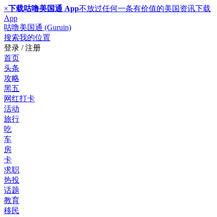
×
下载咕噜美国通 App
不放过任何一条有价值的美国资讯
下载
App
咕噜美国通 (Guruin)
搜索
我的位置
登录 / 注册
首页
头条
攻略
黑五
网红打卡
活动
旅行
吃
车
房
卡
求职
热投
话题
教育
移民