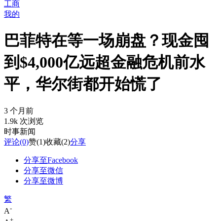
工商
我的
巴菲特在等一场崩盘？现金囤
到$4,000亿远超金融危机前水
平，华尔街都开始慌了
3 个月前
1.9k 次浏览
时事新闻
评论
(0)
赞
(1)
收藏
(2)
分享
分享至Facebook
分享至微信
分享至微博
繁
-
A
+