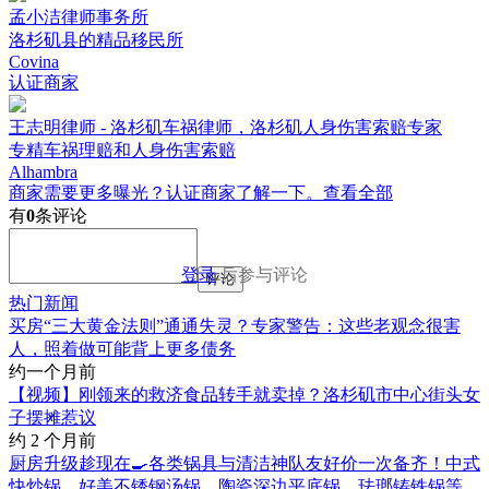
孟小洁律师事务所
洛杉矶县的精品移民所
Covina
认证商家
王志明律师 - 洛杉矶车祸律师，洛杉矶人身伤害索赔专家
专精车祸理赔和人身伤害索赔
Alhambra
商家需要更多曝光？认证商家了解一下。
查看全部
有
0
条评论
登录
后参与评论
评论
热门新闻
买房“三大黄金法则”通通失灵？专家警告：这些老观念很害
人，照着做可能背上更多债务
约一个月前
【视频】刚领来的救济食品转手就卖掉？洛杉矶市中心街头女
子摆摊惹议
约 2 个月前
厨房升级趁现在🍳各类锅具与清洁神队友好价一次备齐！中式
快炒锅、好美不锈钢汤锅、陶瓷深边平底锅、珐瑯铸铁锅等，