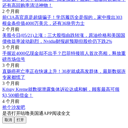
还有高回购率清洁神物！
2 个月前
前CIA高官原是超级骗子！学历履历全是假的，家中搜出303
根金条价值4000万美元，还有36块劳力士
2 个月前
美股今日(05/21)上涨：三大股指由跌转涨，原油价格和美国国
债收益率波动剧烈，Nvidia财报超预期但股价仍下跌2%
3 个月前
手握近4000亿现金却不出手？巴菲特接班人首次亮相，释放重
磅市场信号
3 个月前
直肠癌死亡率正在快速上升！30岁就成高发群体，最新数据连
专家都慌了
3 个月前
Krispy Kreme就数据泄露集体诉讼达成和解，顾客最高可领
$3,500赔偿金！
4 个月前
抢个沙发吧
是否打开咕噜美国通APP阅读全文
取消
打开