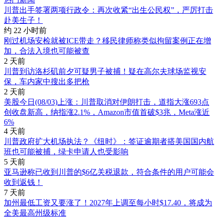
川普出手签署两项行政令：再次收紧“出生公民权”，严厉打击
赴美生子！
约 22 小时前
刚过机场安检就被ICE带走？移民律师称类似拘留案例正在增
加，合法入境也可能被查
2 天前
川普到访洛杉矶前夕可疑男子被捕！疑在高尔夫球场监视安
保，车内家中搜出多把枪
2 天前
美股今日(08/03)上涨：川普取消对伊朗打击，道指大涨693点
创收盘新高，纳指涨2.1%，Amazon市值首破$3兆，Meta涨近
6%
4 天前
川普政府扩大机场执法？《纽时》：签证逾期者搭美国国内航
班也可能被捕，绿卡申请人也受影响
5 天前
亚马逊称已收到川普的$6亿关税退款，符合条件的用户可能会
收到返钱！
7 天前
加州最低工资又要涨了！2027年上调至每小时$17.40，将成为
全美最高州级标准