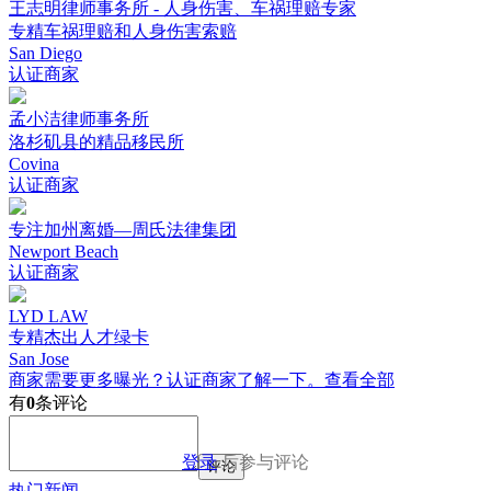
王志明律师事务所 - 人身伤害、车祸理赔专家
专精车祸理赔和人身伤害索赔
San Diego
认证商家
孟小洁律师事务所
洛杉矶县的精品移民所
Covina
认证商家
专注加州离婚—周氏法律集团
Newport Beach
认证商家
LYD LAW
专精杰出人才绿卡
San Jose
商家需要更多曝光？认证商家了解一下。
查看全部
有
0
条评论
登录
后参与评论
评论
热门新闻