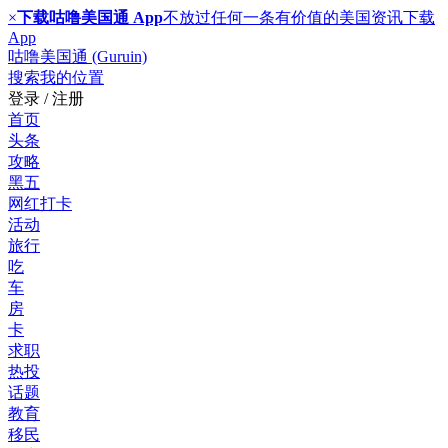
×
下载咕噜美国通 App
不放过任何一条有价值的美国资讯
下载
App
咕噜美国通 (Guruin)
搜索
我的位置
登录 / 注册
首页
头条
攻略
黑五
网红打卡
活动
旅行
吃
车
房
卡
求职
热投
话题
教育
移民