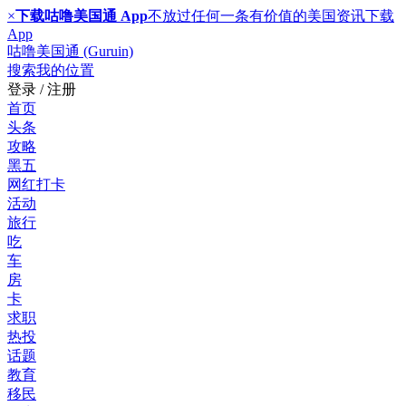
×
下载咕噜美国通 App
不放过任何一条有价值的美国资讯
下载
App
咕噜美国通 (Guruin)
搜索
我的位置
登录 / 注册
首页
头条
攻略
黑五
网红打卡
活动
旅行
吃
车
房
卡
求职
热投
话题
教育
移民