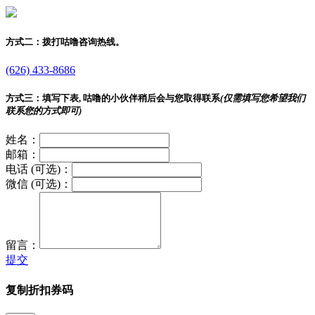
方式二：
拨打咕噜咨询热线。
(626) 433-8686
方式三：
填写下表, 咕噜的小伙伴稍后会与您取得联系
(仅需填写您希望我们
联系您的方式即可)
姓名：
邮箱：
电话 (可选)：
微信 (可选)：
留言：
提交
复制折扣券码