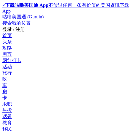
×
下载咕噜美国通 App
不放过任何一条有价值的美国资讯
下载
App
咕噜美国通 (Guruin)
搜索
我的位置
登录 / 注册
首页
头条
攻略
黑五
网红打卡
活动
旅行
吃
车
房
卡
求职
热投
话题
教育
移民