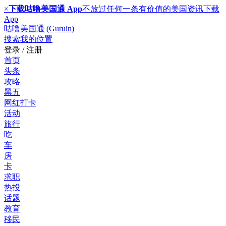
×
下载咕噜美国通 App
不放过任何一条有价值的美国资讯
下载
App
咕噜美国通 (Guruin)
搜索
我的位置
登录 / 注册
首页
头条
攻略
黑五
网红打卡
活动
旅行
吃
车
房
卡
求职
热投
话题
教育
移民