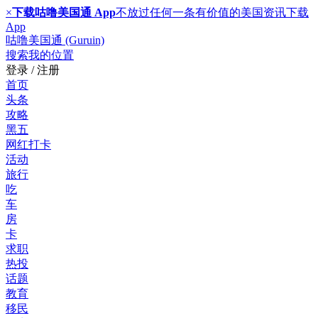
×
下载咕噜美国通 App
不放过任何一条有价值的美国资讯
下载
App
咕噜美国通 (Guruin)
搜索
我的位置
登录 / 注册
首页
头条
攻略
黑五
网红打卡
活动
旅行
吃
车
房
卡
求职
热投
话题
教育
移民