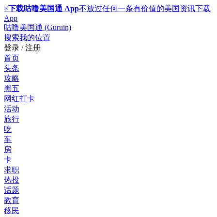
×
下载咕噜美国通 App
不放过任何一条有价值的美国资讯
下载
App
咕噜美国通 (Guruin)
搜索
我的位置
登录 / 注册
首页
头条
攻略
黑五
网红打卡
活动
旅行
吃
车
房
卡
求职
热投
话题
教育
移民