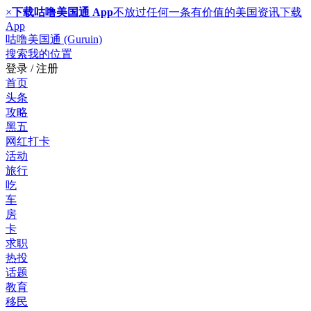
×
下载咕噜美国通 App
不放过任何一条有价值的美国资讯
下载
App
咕噜美国通 (Guruin)
搜索
我的位置
登录 / 注册
首页
头条
攻略
黑五
网红打卡
活动
旅行
吃
车
房
卡
求职
热投
话题
教育
移民