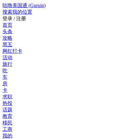
咕噜美国通 (Guruin)
搜索
我的位置
登录 / 注册
首页
头条
攻略
黑五
网红打卡
活动
旅行
吃
车
房
卡
求职
热投
话题
教育
移民
工商
我的