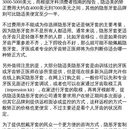
3000-5000美元，而根据牙科消费者指南的报告，隐适美的矫
正费用大约在4000美元到7000美元之间，其他的隐形牙套品牌
则可比隐适美便宜至少一半。
不过费用并不能成为你选择隐形牙套还是钢牙套的主要考量，
因为隐形牙套并不是所有人都适用。通常来说，隐形牙套更适
合牙齿只是轻微不整齐的人群，比如牙齿移位，但是如果你的
牙齿严重参差不齐，上下腭咬合不好，那么就可能不能佩戴隐
形牙套。牙医或者专业的牙齿矫正医师将为你判断你适合哪一
种矫正方式。
另外值得注意的是，大部分隐适美隐形牙套是由训练过的牙医
或牙齿矫正医师在诊所里提供，但是现在很多新兴品牌允许你
在线上购买隐形牙套，在网上订购之前，一般你可以先和专业
牙医见面进行牙套调试，或者也可以在家通过牙齿取模工具
（impression kit），在家进行牙套的取模，再将牙模邮寄。提
供隐适美隐形牙套的公司通常要求用户在矫正期间多次面诊，
但其它品牌则提供远程面诊或监控的方式，这样远程的方式一
般矫正的价格也更便宜，不过主要还是看个人牙齿的状况而
定。
为了提供想戴牙套的民众一个更方便的咨询方式，隐形牙套制