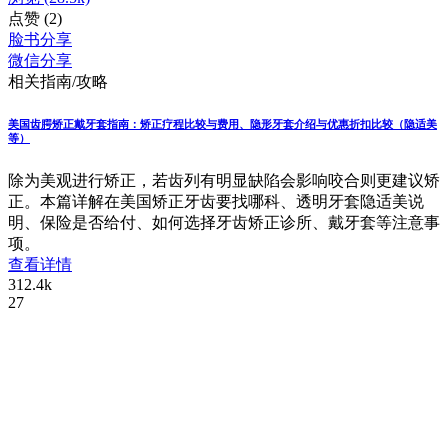
点赞
(2)
脸书分享
微信分享
相关指南/攻略
美国齿腭矫正戴牙套指南：矫正疗程比较与费用、隐形牙套介绍与优惠折扣比较（隐适美
等）
除为美观进行矫正，若齿列有明显缺陷会影响咬合则更建议矫
正。本篇详解在美国矫正牙齿要找哪科、透明牙套隐适美说
明、保险是否给付、如何选择牙齿矫正诊所、戴牙套等注意事
项。
查看详情
312.4k
27