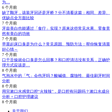
为…
6 个月前
缺了颗牙，该装牙冠还是牙桥？分不清看这篇：相同、差异、
优缺点全方面比较
7 个月前
牙齿美白也能通过「食疗」实现？原来这些常见水果、零食竟
然有美白的功效
7 个月前
早晨起床口臭是为什么？常见原因、预防方法：帮你恢复清晨
好心情～
7 个月前
口干舌燥就会口臭是怎么回事？和口腔清洁没有关系，正确护
理方式应该是…
8 个月前
气泡水中的「气」会伤牙吗？酸碱值、腐蚀性、最佳刷牙时间
分析
8 个月前
用完漱口水感觉口腔“火辣辣”，是口腔有问题吗？漱口水成分
分析 + 口腔护理建议
8 个月前
关于我们