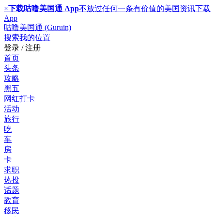
×
下载咕噜美国通 App
不放过任何一条有价值的美国资讯
下载
App
咕噜美国通 (Guruin)
搜索
我的位置
登录 / 注册
首页
头条
攻略
黑五
网红打卡
活动
旅行
吃
车
房
卡
求职
热投
话题
教育
移民