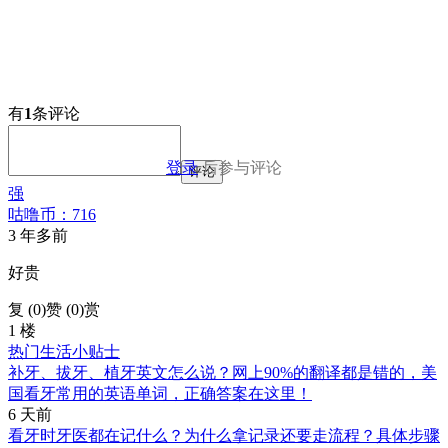
有
1
条评论
登录
后参与评论
评论
强
咕噜币：716
3 年多前
好贵
复 (
0
)
赞 (0)
赏
1 楼
热门生活小贴士
补牙、拔牙、植牙英文怎么说？网上90%的翻译都是错的，美
国看牙常用的英语单词，正确答案在这里！
6 天前
看牙时牙医都在记什么？为什么拿记录还要走流程？具体步骤