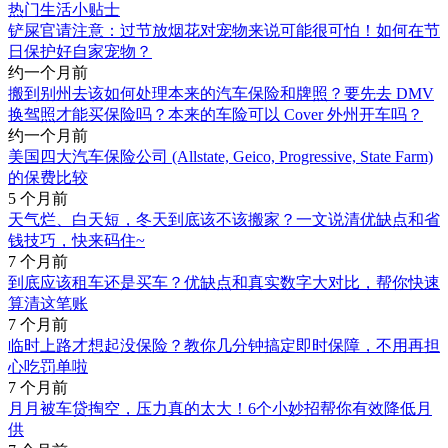
热门生活小贴士
铲屎官请注意：过节放烟花对宠物来说可能很可怕！如何在节
日保护好自家宠物？
约一个月前
搬到别州去该如何处理本来的汽车保险和牌照？要先去 DMV
换驾照才能买保险吗？本来的车险可以 Cover 外州开车吗？
约一个月前
美国四大汽车保险公司 (Allstate, Geico, Progressive, State Farm)
的保费比较
5 个月前
天气烂、白天短，冬天到底该不该搬家？一文说清优缺点和省
钱技巧，快来码住~
7 个月前
到底应该租车还是买车？优缺点和真实数字大对比，帮你快速
算清这笔账
7 个月前
临时上路才想起没保险？教你几分钟搞定即时保障，不用再担
心吃罚单啦
7 个月前
月月被车贷掏空，压力真的太大！6个小妙招帮你有效降低月
供