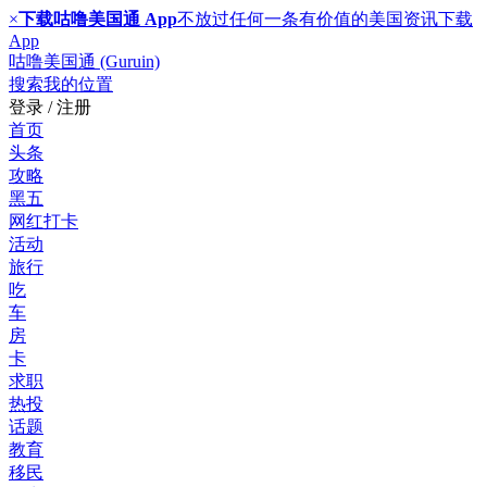
×
下载咕噜美国通 App
不放过任何一条有价值的美国资讯
下载
App
咕噜美国通 (Guruin)
搜索
我的位置
登录 / 注册
首页
头条
攻略
黑五
网红打卡
活动
旅行
吃
车
房
卡
求职
热投
话题
教育
移民