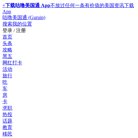
×
下载咕噜美国通 App
不放过任何一条有价值的美国资讯
下载
App
咕噜美国通 (Guruin)
搜索
我的位置
登录 / 注册
首页
头条
攻略
黑五
网红打卡
活动
旅行
吃
车
房
卡
求职
热投
话题
教育
移民