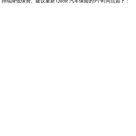
次，持续降低保费。建议重新 Quote 汽车保险的9个时间点如下：