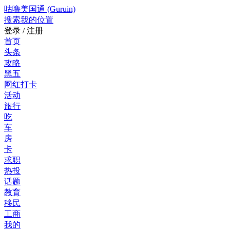
咕噜美国通 (Guruin)
搜索
我的位置
登录 / 注册
首页
头条
攻略
黑五
网红打卡
活动
旅行
吃
车
房
卡
求职
热投
话题
教育
移民
工商
我的